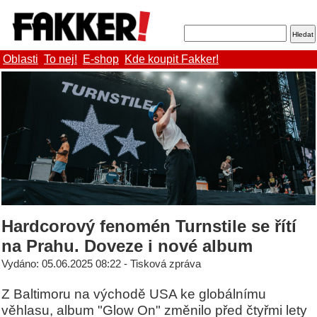
Oblasti
To nej!
E-shop
Kde koupit Fakker!
Hardcorový fenomén Turnstile se řítí
na Prahu. Doveze i nové album
Vydáno: 05.06.2025 08:22 - Tisková zpráva
Z Baltimoru na východě USA ke globálnímu
věhlasu, album "Glow On" změnilo před čtyřmi lety