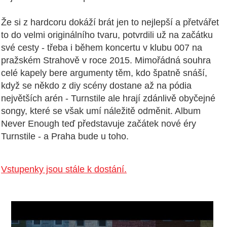
Že si z hardcoru dokáží brát jen to nejlepší a přetvářet
to do velmi originálního tvaru, potvrdili už na začátku
své cesty - třeba i během koncertu v klubu 007 na
pražském Strahově v roce 2015. Mimořádná souhra
celé kapely bere argumenty těm, kdo špatně snáší,
když se někdo z diy scény dostane až na pódia
největších arén - Turnstile ale hrají zdánlivě obyčejné
songy, které se však umí náležitě odměnit. Album
Never Enough teď představuje začátek nové éry
Turnstile - a Praha bude u toho.
Vstupenky jsou stále k dostání.