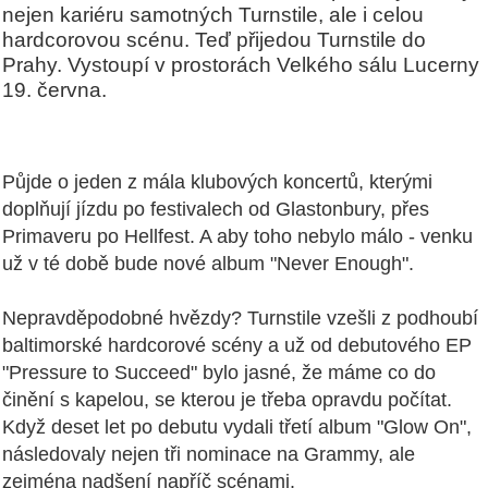
nejen kariéru samotných Turnstile, ale i celou
hardcorovou scénu. Teď přijedou Turnstile do
Prahy. Vystoupí v prostorách Velkého sálu Lucerny
19. června.
Půjde o jeden z mála klubových koncertů, kterými
doplňují jízdu po festivalech od Glastonbury, přes
Primaveru po Hellfest. A aby toho nebylo málo - venku
už v té době bude nové album "Never Enough".
Nepravděpodobné hvězdy? Turnstile vzešli z podhoubí
baltimorské hardcorové scény a už od debutového EP
"Pressure to Succeed" bylo jasné, že máme co do
činění s kapelou, se kterou je třeba opravdu počítat.
Když deset let po debutu vydali třetí album "Glow On",
následovaly nejen tři nominace na Grammy, ale
zejména nadšení napříč scénami.