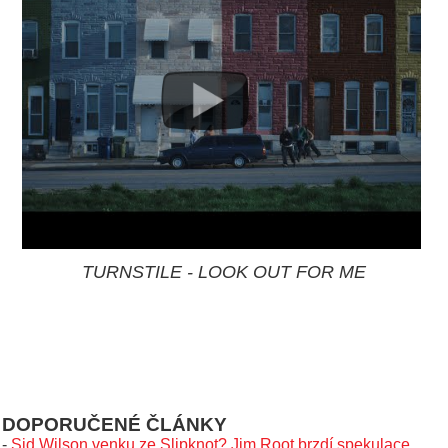
TURNSTILE - LOOK OUT FOR ME
DOPORUČENÉ ČLÁNKY
-
Sid Wilson venku ze Slipknot? Jim Root brzdí spekulace,