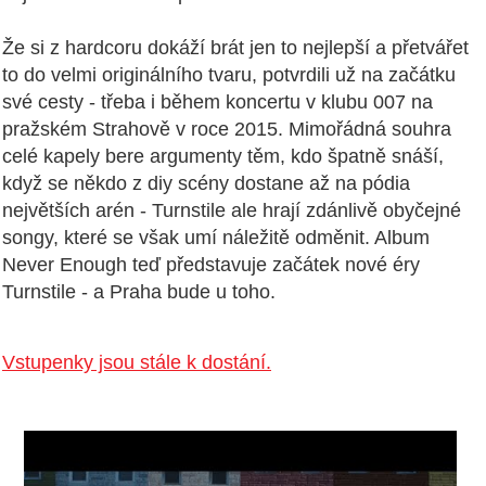
Že si z hardcoru dokáží brát jen to nejlepší a přetvářet
to do velmi originálního tvaru, potvrdili už na začátku
své cesty - třeba i během koncertu v klubu 007 na
pražském Strahově v roce 2015. Mimořádná souhra
celé kapely bere argumenty těm, kdo špatně snáší,
když se někdo z diy scény dostane až na pódia
největších arén - Turnstile ale hrají zdánlivě obyčejné
songy, které se však umí náležitě odměnit. Album
Never Enough teď představuje začátek nové éry
Turnstile - a Praha bude u toho.
Vstupenky jsou stále k dostání.