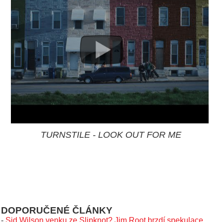
TURNSTILE - LOOK OUT FOR ME
DOPORUČENÉ ČLÁNKY
-
Sid Wilson venku ze Slipknot? Jim Root brzdí spekulace,