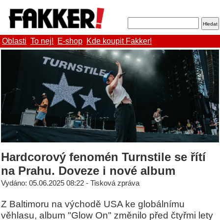
Oblasti
To nej!
E-shop
Kde koupit Fakker!
Hardcorový fenomén Turnstile se řítí
na Prahu. Doveze i nové album
Vydáno: 05.06.2025 08:22 - Tisková zpráva
Z Baltimoru na východě USA ke globálnímu
věhlasu, album "Glow On" změnilo před čtyřmi lety