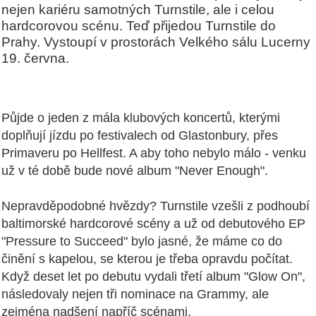
nejen kariéru samotných Turnstile, ale i celou
hardcorovou scénu. Teď přijedou Turnstile do
Prahy. Vystoupí v prostorách Velkého sálu Lucerny
19. června.
Půjde o jeden z mála klubových koncertů, kterými
doplňují jízdu po festivalech od Glastonbury, přes
Primaveru po Hellfest. A aby toho nebylo málo - venku
už v té době bude nové album "Never Enough".
Nepravděpodobné hvězdy? Turnstile vzešli z podhoubí
baltimorské hardcorové scény a už od debutového EP
"Pressure to Succeed" bylo jasné, že máme co do
činění s kapelou, se kterou je třeba opravdu počítat.
Když deset let po debutu vydali třetí album "Glow On",
následovaly nejen tři nominace na Grammy, ale
zejména nadšení napříč scénami.