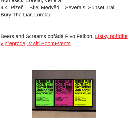
Homesick, Lorelai, Venera
4.4. Plzeň – Bílej Medvěd – Severals, Sunset Trail,
Bury The Liar, Lorelai
Beers and Screams pořádá Pivo Falkon.
Lístky pořídíte
v přeprodeji v síti BoomEvents
.