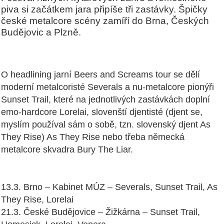
piva si začátkem jara připíše tři zastávky. Špičky
české metalcore scény zamíří do Brna, Českých
Budějovic a Plzně.
O headlining jarní Beers and Screams tour se dělí
moderní metalcoristé Severals a nu-metalcore pionýři
Sunset Trail, které na jednotlivých zastávkách doplní
emo-hardcore Lorelai, slovenští djentisté (djent se,
myslím používal sám o sobě, tzn. slovenský djent As
They Rise) As They Rise nebo třeba německá
metalcore skvadra Bury The Liar.
13.3. Brno – Kabinet MÚZ – Severals, Sunset Trail, As
They Rise, Lorelai
21.3. České Budějovice – Žižkárna – Sunset Trail,