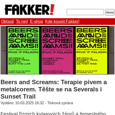
Oblasti
To nej!
E-shop
Kde koupit Fakker!
Beers and Screams: Terapie pivem a
metalcorem. Těšte se na Severals i
Sunset Trail
Vydáno: 10.03.2025 16:32 - Tisková zpráva
Festival řízných kytarových žánrů a řemeslného