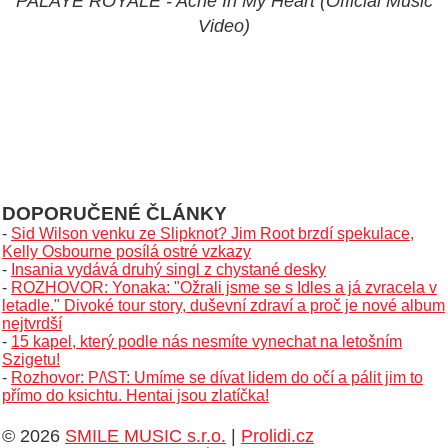
PALAYE ROYALE - Ache In My Heart (Official Music
Video)
DOPORUČENÉ ČLÁNKY
-
Sid Wilson venku ze Slipknot? Jim Root brzdí spekulace,
Kelly Osbourne posílá ostré vzkazy
-
Insania vydává druhý singl z chystané desky
-
ROZHOVOR: Yonaka: "Ožrali jsme se s Idles a já zvracela v
letadle." Divoké tour story, duševní zdraví a proč je nové album
nejtvrdší
-
15 kapel, který podle nás nesmíte vynechat na letošním
Szigetu!
-
Rozhovor: P/\ST: Umíme se dívat lidem do očí a pálit jim to
přímo do ksichtu. Hentai jsou zlatíčka!
© 2026
SMILE MUSIC s.r.o.
|
Prolidi.cz