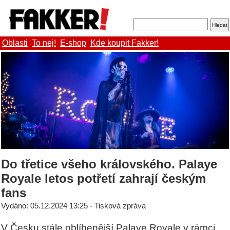
Oblasti
To nej!
E-shop
Kde koupit Fakker!
Do třetice všeho královského. Palaye
Royale letos potřetí zahrají českým
fans
Vydáno: 05.12.2024 13:25 - Tisková zpráva
V Česku stále oblíbenější Palaye Royale v rámci