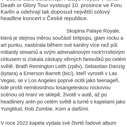
Death or Glory Tour vystoupí 10. prosince ve Foru
Karlín a odehrají tak doposud největší sólový
headline koncert v České republice.
Skupina Palaye Royale,
která je stejnou měrou součástí britpopu, glam rocku a
art punku, nasbírala během své kariéry více než půl
miliardy streamů a svým adrenalinovým rock'n'rollovým
cirkusem si získala zástupy věrných fanoušků po celém
světě. Bratři Remington Leith (zpěv), Sebastian Danzig
(kytara) a Emerson Barrett (bicí), kteří vyrostli v Las
Vegas, se v Los Angeles poprvé ocitli jako teenageři,
kde prošli nemilosrdnou losangeleskou rockovou
scénou od hraní ve sklepě, životě v autě, až po
headlinery arén po celém světě a turné s kapelami jako
Yungblud, Rob Zombie, Korn a dalšími.
V roce 2022 kapela vydala své čtvrté řadové album