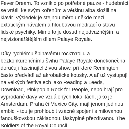
Fever Dream. To vzniklo po potřebné pauze - hudebníci
se vrátili ke svým kořenům a většinu alba složili na
klavír. Výsledek je stejnou měrou někde mezi
extatickým návalem a hloubavou meditací o stavu
lidské psychiky. Mimo to je dosud nejodvážnějším a
nejvizionářštějším dílem Palaye Royale.
Díky rychlému špinavému rock'n'rollu a
bezkonkurenčnímu švihu Palaye Royale donekonečna
doručují fascinující živou show, při které Remington
často předvádí až akrobatické kousky. A ať už vystupují
na velkých festivalech jako Reading a Leeds,
Download, Pinkpop a Rock for People, nebo hrají pro
vyprodané davy ve vzdálených lokalitách, jako je
Amsterdam, Praha či Mexico City, mají jenom jedinou
ambici - tou je prohloubit vzácné spojení s milovanou
fanouškovskou základnou, láskyplně přezdívanou The
Soldiers of the Royal Council.