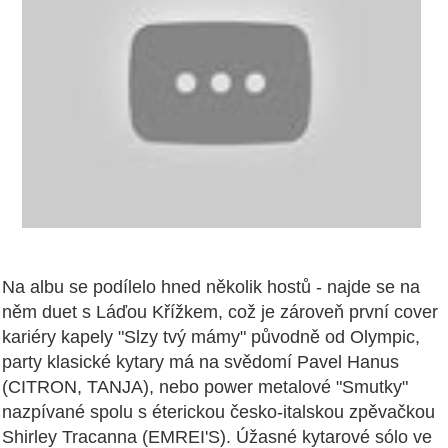
Na albu se podílelo hned několik hostů - najde se na
něm duet s Láďou Křížkem, což je zároveň první cover
kariéry kapely "Slzy tvý mámy" původně od Olympic,
party klasické kytary má na svědomí Pavel Hanus
(CITRON, TANJA), nebo power metalové "Smutky"
nazpívané spolu s éterickou česko-italskou zpěvačkou
Shirley Tracanna (EMREI'S). Úžasné kytarové sólo ve