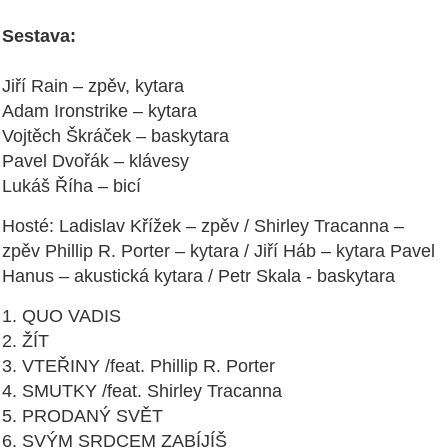
Sestava:
Jiří Rain – zpěv, kytara
Adam Ironstrike – kytara
Vojtěch Škráček – baskytara
Pavel Dvořák – klávesy
Lukáš Říha – bicí
Hosté: Ladislav Křížek – zpěv / Shirley Tracanna –
zpěv Phillip R. Porter – kytara / Jiří Háb – kytara Pavel
Hanus – akustická kytara / Petr Skala - baskytara
1. QUO VADIS
2. ŽÍT
3. VTEŘINY /feat. Phillip R. Porter
4. SMUTKY /feat. Shirley Tracanna
5. PRODANÝ SVĚT
6. SVÝM SRDCEM ZABÍJÍŠ