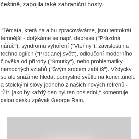
češtině, zapojila také zahraniční hosty.
"Témata, která na albu zpracováváme, jsou tentokrát
temnější - dotýkáme se např. deprese ("Prázdná
náruč"), syndromu vyhoření ("Vteřiny"), závislosti na
technologiích ("Prodanej svět"), odloučení moderního
člověka od přírody ("Smutky"), nebo problematiky
nemocných vztahů ("Svým srdcem zabíjíš"). Vždycky
se ale snažíme hledat pomyslné světlo na konci tunelu
a stoickými slovy jednoho z našich nových refrénů -
"Žít, jako by každý den byl ten poslední," komentuje
celou desku zpěvák George Rain.