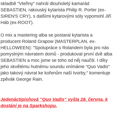
skladbě "Vteřiny" nahrál dlouholetý kamarád
SEBASTIEN, rakouský kytarista Philip R. Porter (ex-
SIREN'S CRY), s dalšími kytarovými sóly vypomohl Jiří
Háb (ex-ROOT).
O mix a mastering alba se postaral kytarista a
producent Roland Grapow (MASTERPLAN, ex-
HELLOWEEN): "Spolupráce s Rolandem byla pro nás
pomyslným návratem domů - produkoval první dvě alba
SEBASTIEN a moc jsme se toho od něj naučili. I díky
jeho skvělému hutnému soundu vnímáme "Quo Vadis"
jako takový návrat ke kořenům naší tvorby," komentuje
zpěvák George Rain.
Jedenáctipísňová "Quo Vadis" vyšla 28. června, k
dostání je na Sparkshopu.