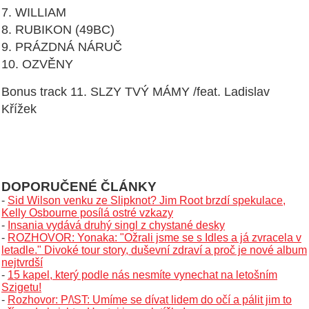
7. WILLIAM
8. RUBIKON (49BC)
9. PRÁZDNÁ NÁRUČ
10. OZVĚNY
Bonus track 11. SLZY TVÝ MÁMY /feat. Ladislav
Křížek
DOPORUČENÉ ČLÁNKY
-
Sid Wilson venku ze Slipknot? Jim Root brzdí spekulace,
Kelly Osbourne posílá ostré vzkazy
-
Insania vydává druhý singl z chystané desky
-
ROZHOVOR: Yonaka: "Ožrali jsme se s Idles a já zvracela v
letadle." Divoké tour story, duševní zdraví a proč je nové album
nejtvrdší
-
15 kapel, který podle nás nesmíte vynechat na letošním
Szigetu!
-
Rozhovor: P/\ST: Umíme se dívat lidem do očí a pálit jim to