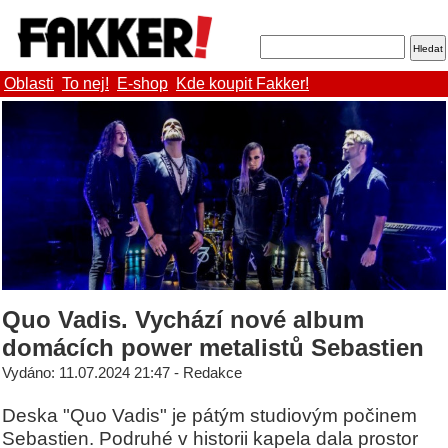
Oblasti
To nej!
E-shop
Kde koupit Fakker!
Quo Vadis. Vychází nové album
domácích power metalistů Sebastien
Vydáno: 11.07.2024 21:47 - Redakce
Deska "Quo Vadis" je pátým studiovým počinem
Sebastien. Podruhé v historii kapela dala prostor