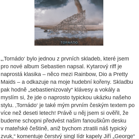
„‚Tornádo‘ bylo jednou z prvních skladeb, které jsem
pro nové album Sebastien napsal. Kytarový riff je
naprostá klasika – něco mezi Rainbow, Dio a Pretty
Maids – a odkazuje na moje hudební kořeny. Skladbu
pak hodně „sebastienizovaly“ klávesy a vokály a
myslím si, že jde o naprosto typickou ukázku našeho
stylu. ‚Tornádo‘ je také mým prvním českým textem po
více než deseti letech! Právě u něj jsem si ověřil, že
budeme schopni předvést našim fanouškům desku
v mateřské češtině, aniž bychom ztratili náš typický
zvuk,“ komentuje čerstvý singl lídr kapely Jiří „George“