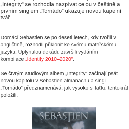
„Integrity“ se rozhodla nazpívat celou v češtině a
prvním singlem „Tornádo“ ukazuje novou kapelní
tvář.
Domácí Sebastien se po deseti letech, kdy tvořili v
angličtině, rozhodli přiklonit ke svému mateřskému
jazyku. Uplynulou dekádu završili vydáním
kompilace
„Identity 2010–2020“
.
Se čtvrým studiovým albem „Integrity“ začínají psát
novou kapitolu v Sebastien almanachu a singl
„Tornádo“ předznamenává, jak vysoko si laťku tentokrát
položili.