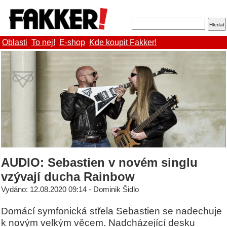
Oblasti
To nej!
E-shop
Kde koupit Fakker!
AUDIO: Sebastien v novém singlu
vzývají ducha Rainbow
Vydáno: 12.08.2020 09:14 - Dominik Šidlo
Domácí symfonická střela Sebastien se nadechuje
k novým velkým věcem. Nadcházející desku