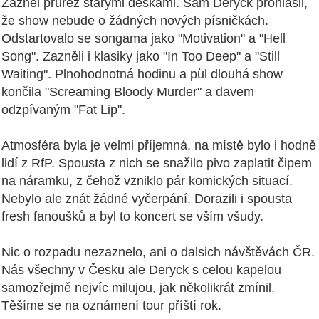
Zazněl průřez starými deskami. Sám Deryck prohlásil,
že show nebude o žádných nových písničkách.
Odstartovalo se songama jako "Motivation" a "Hell
Song". Zazněli i klasiky jako "In Too Deep" a "Still
Waiting". Plnohodnotná hodinu a půl dlouhá show
končila "Screaming Bloody Murder" a davem
odzpívaným "Fat Lip".
Atmosféra byla je velmi příjemná, na místě bylo i hodně
lidí z RfP. Spousta z nich se snažilo pivo zaplatit čipem
na náramku, z čehož vzniklo pár komických situací.
Nebylo ale znát žádné vyčerpání. Dorazili i spousta
fresh fanoušků a byl to koncert se vším všudy.
Nic o rozpadu nezaznelo, ani o dalsich návštěvách ČR.
Nás všechny v Česku ale Deryck s celou kapelou
samozřejmě nejvíc milujou, jak několikrát zmínil.
Těšíme se na oznámení tour příští rok.