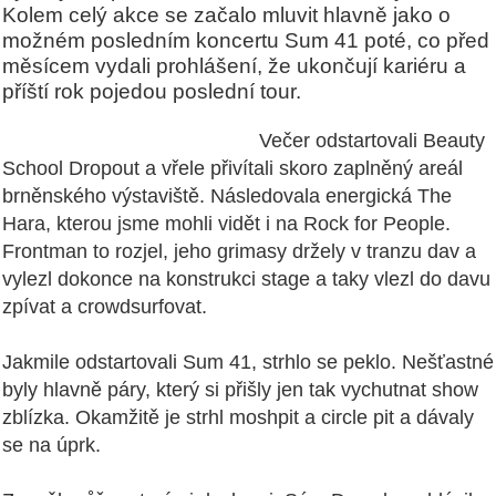
Kolem celý akce se začalo mluvit hlavně jako o
možném posledním koncertu Sum 41 poté, co před
měsícem vydali prohlášení, že ukončují kariéru a
příští rok pojedou poslední tour.
Večer odstartovali Beauty
School Dropout a vřele přivítali skoro zaplněný areál
brněnského výstaviště. Následovala energická The
Hara, kterou jsme mohli vidět i na Rock for People.
Frontman to rozjel, jeho grimasy držely v tranzu dav a
vylezl dokonce na konstrukci stage a taky vlezl do davu
zpívat a crowdsurfovat.
Jakmile odstartovali Sum 41, strhlo se peklo. Nešťastné
byly hlavně páry, který si přišly jen tak vychutnat show
zblízka. Okamžitě je strhl moshpit a circle pit a dávaly
se na úprk.