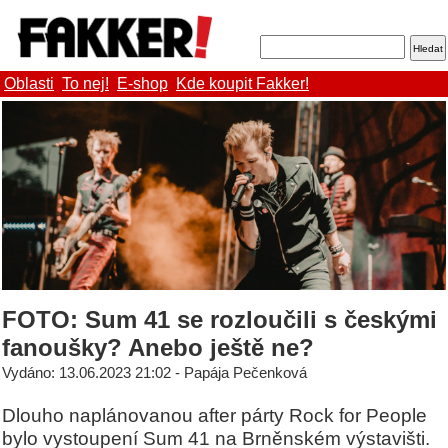
Oblasti
To nej!
E-shop
Kde koupit Fakker!
FOTO: Sum 41 se rozloučili s českými
fanoušky? Anebo ještě ne?
Vydáno: 13.06.2023 21:02 - Papája Pečenková
Dlouho naplánovanou after párty Rock for People
bylo vystoupení Sum 41 na Brněnském výstavišti.