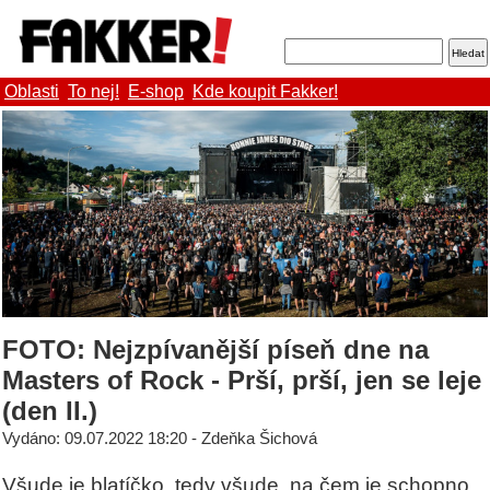
Oblasti
To nej!
E-shop
Kde koupit Fakker!
FOTO: Nejzpívanější píseň dne na
Masters of Rock - Prší, prší, jen se leje
(den II.)
Vydáno: 09.07.2022 18:20 - Zdeňka Šichová
Všude je blatíčko, tedy všude, na čem je schopno