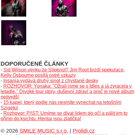
DOPORUČENÉ ČLÁNKY
-
Sid Wilson venku ze Slipknot? Jim Root brzdí spekulace,
Kelly Osbourne posílá ostré vzkazy
-
Insania vydává druhý singl z chystané desky
-
ROZHOVOR: Yonaka: "Ožrali jsme se s Idles a já zvracela v
letadle." Divoké tour story, duševní zdraví a proč je nové album
nejtvrdší
-
15 kapel, který podle nás nesmíte vynechat na letošním
Szigetu!
-
Rozhovor: P/\ST: Umíme se dívat lidem do očí a pálit jim to
přímo do ksichtu. Hentai jsou zlatíčka!
© 2026
SMILE MUSIC s.r.o.
|
Prolidi.cz