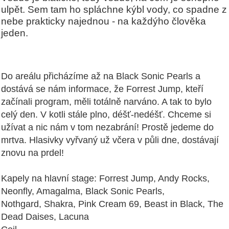
ulpět. Sem tam ho spláchne kýbl vody, co spadne z
nebe prakticky najednou - na každýho člověka
jeden.
Do areálu přicházíme až na Black Sonic Pearls a
dostává se nám informace, že Forrest Jump, kteří
začínali program, měli totálně narváno. A tak to bylo
celý den. V kotli stále plno, déšť-nedéšť. Chceme si
užívat a nic nám v tom nezabrání! Prostě jedeme do
mrtva. Hlasivky vyřvaný už včera v půli dne, dostávají
znovu na prdel!
Kapely na hlavní stage:
Forrest Jump, Andy Rocks,
Neonfly, Amagalma, Black Sonic Pearls,
Nothgard, Shakra, Pink Cream 69, Beast in Black, The
Dead Daises, Lacuna