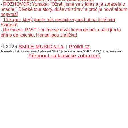
-
ROZHOVOR: Yonaka: "Ožrali jsme se s Idles a já zvracela v
letadle." Divoké tour story, duševní zdraví a proč je nové album
nejtvrdší
-
15 kapel, který podle nás nesmíte vynechat na letošním
Szigetu!
-
Rozhovor: P/\ST: Umíme se dívat lidem do očí a pálit jim to
přímo do ksichtu. Hentai jsou zlatíčka!
© 2026
SMILE MUSIC s.r.o.
|
Prolidi.cz
Jakékoliv užití obsahu včetně převzetí článků je bez souhlasu SMILE MUSIC s.r.o. zakázáno.
Přepnout na klasické zobrazení