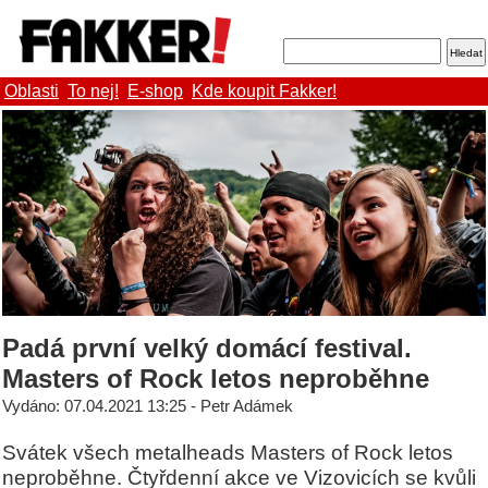
Oblasti
To nej!
E-shop
Kde koupit Fakker!
Padá první velký domácí festival.
Masters of Rock letos neproběhne
Vydáno: 07.04.2021 13:25 - Petr Adámek
Svátek všech metalheads Masters of Rock letos
neproběhne. Čtyřdenní akce ve Vizovicích se kvůli