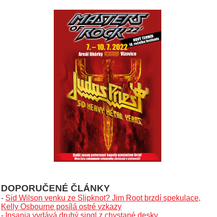
DOPORUČENÉ ČLÁNKY
-
Sid Wilson venku ze Slipknot? Jim Root brzdí spekulace,
Kelly Osbourne posílá ostré vzkazy
-
Insania vydává druhý singl z chystané desky