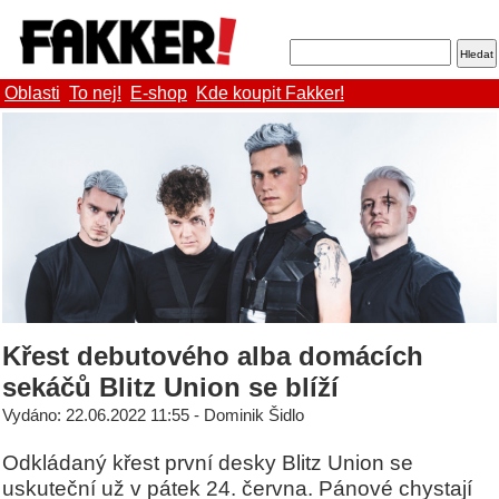
Oblasti
To nej!
E-shop
Kde koupit Fakker!
Křest debutového alba domácích
sekáčů Blitz Union se blíží
Vydáno: 22.06.2022 11:55 - Dominik Šidlo
Odkládaný křest první desky Blitz Union se
uskuteční už v pátek 24. června. Pánové chystají