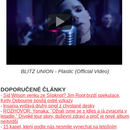
BLITZ UNION - Plastic (Official Video)
DOPORUČENÉ ČLÁNKY
-
Sid Wilson venku ze Slipknot? Jim Root brzdí spekulace,
Kelly Osbourne posílá ostré vzkazy
-
Insania vydává druhý singl z chystané desky
-
ROZHOVOR: Yonaka: "Ožrali jsme se s Idles a já zvracela v
letadle." Divoké tour story, duševní zdraví a proč je nové album
nejtvrdší
-
15 kapel, který podle nás nesmíte vynechat na letošním