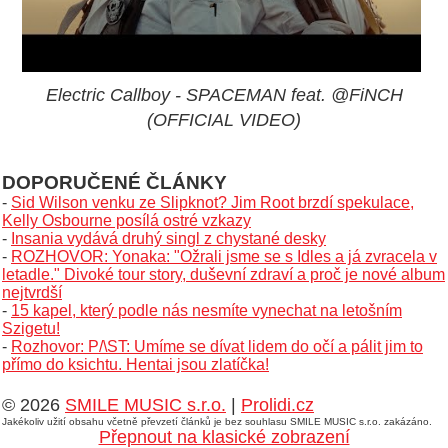
Electric Callboy - SPACEMAN feat. @FiNCH
(OFFICIAL VIDEO)
DOPORUČENÉ ČLÁNKY
-
Sid Wilson venku ze Slipknot? Jim Root brzdí spekulace,
Kelly Osbourne posílá ostré vzkazy
-
Insania vydává druhý singl z chystané desky
-
ROZHOVOR: Yonaka: "Ožrali jsme se s Idles a já zvracela v
letadle." Divoké tour story, duševní zdraví a proč je nové album
nejtvrdší
-
15 kapel, který podle nás nesmíte vynechat na letošním
Szigetu!
-
Rozhovor: P/\ST: Umíme se dívat lidem do očí a pálit jim to
přímo do ksichtu. Hentai jsou zlatíčka!
© 2026
SMILE MUSIC s.r.o.
|
Prolidi.cz
Jakékoliv užití obsahu včetně převzetí článků je bez souhlasu SMILE MUSIC s.r.o. zakázáno.
Přepnout na klasické zobrazení