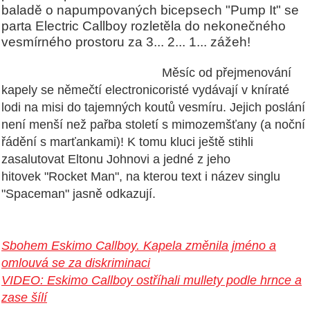
baladě o napumpovaných bicepsech "Pump It" se
parta Electric Callboy rozletěla do nekonečného
vesmírného prostoru za 3... 2... 1... zážeh!
Měsíc od přejmenování
kapely se němečtí electronicoristé vydávají v kníraté
lodi na misi do tajemných koutů vesmíru. Jejich poslání
není menší než pařba století s mimozemšťany (a noční
řádění s marťankami)! K tomu kluci ještě stihli
zasalutovat Eltonu Johnovi a jedné z jeho
hitovek "Rocket Man", na kterou text i název singlu
"Spaceman" jasně odkazují.
Sbohem Eskimo Callboy. Kapela změnila jméno a
omlouvá se za diskriminaci
VIDEO: Eskimo Callboy ostříhali mullety podle hrnce a
zase šílí