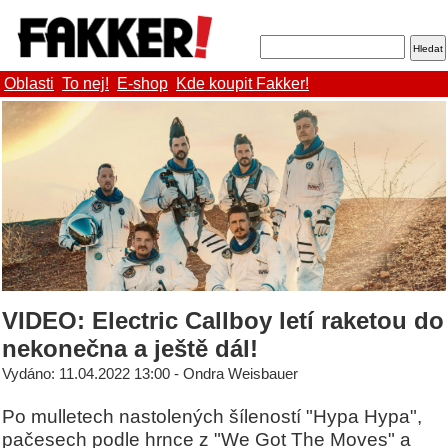
Oblasti
To nej!
E-shop
Kde koupit Fakker!
VIDEO: Electric Callboy letí raketou do
nekonečna a ještě dál!
Vydáno: 11.04.2022 13:00 - Ondra Weisbauer
Po mulletech nastolených šíleností "Hypa Hypa",
pačesech podle hrnce z "We Got The Moves" a