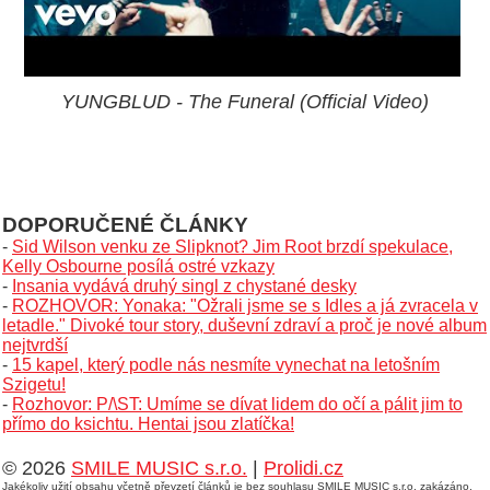
YUNGBLUD - The Funeral (Official Video)
DOPORUČENÉ ČLÁNKY
-
Sid Wilson venku ze Slipknot? Jim Root brzdí spekulace,
Kelly Osbourne posílá ostré vzkazy
-
Insania vydává druhý singl z chystané desky
-
ROZHOVOR: Yonaka: "Ožrali jsme se s Idles a já zvracela v
letadle." Divoké tour story, duševní zdraví a proč je nové album
nejtvrdší
-
15 kapel, který podle nás nesmíte vynechat na letošním
Szigetu!
-
Rozhovor: P/\ST: Umíme se dívat lidem do očí a pálit jim to
přímo do ksichtu. Hentai jsou zlatíčka!
© 2026
SMILE MUSIC s.r.o.
|
Prolidi.cz
Jakékoliv užití obsahu včetně převzetí článků je bez souhlasu SMILE MUSIC s.r.o. zakázáno.