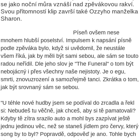
se jako noční můra vznáší nad zpěvákovou rakví.
Svou přítomností klip završí také Ozzyho manželka
Sharon.
Píseň ovšem nese
mnohem hlubší poselství. Impulsem k napsání písně
podle zpěváka bylo, když si uvědomil, že neustále
všem říká, jak by měli být sami sebou, ale sám se touto
radou neřídil. Dle jeho slov je "The Funeral" o tom být
nebojácný i přes všechny naše nejistoty. Je o egu,
smrti, znovuzrození a samozřejmě tanci. Zkrátka o tom,
jak být srovnaný sám se sebou.
"U téhle nové hudby jsem se podíval do zrcadla a řekl
si: Nebudeš tu věčně, jak chceš, aby si tě pamatovali?
Kdyby tě zítra srazilo auto a mohl bys zazpívat ještě
jednu jedinou věc, než se staneš jídlem pro červy, který
song by to byl? Popravdě, odpověď je ano. Tohle bych