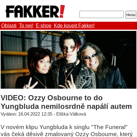
Oblasti
To nej!
E-shop
Kde koupit Fakker!
VIDEO: Ozzy Osbourne to do
Yungbluda nemilosrdně napálí autem
Vydáno: 16.04.2022 12:35 - Eliška Válková
V novém klipu Yungbluda k singlu "The Funeral"
vás čeká děsivě zmalovaný Ozzy Osbourne, který