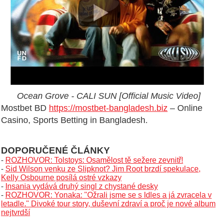
Ocean Grove - CALI SUN [Official Music Video]
Mostbet BD
https://mostbet-bangladesh.biz
– Online
Casino, Sports Betting in Bangladesh.
DOPORUČENÉ ČLÁNKY
-
ROZHOVOR: Tolstoys: Osamělost tě sežere zevnitř!
-
Sid Wilson venku ze Slipknot? Jim Root brzdí spekulace,
Kelly Osbourne posílá ostré vzkazy
-
Insania vydává druhý singl z chystané desky
-
ROZHOVOR: Yonaka: "Ožrali jsme se s Idles a já zvracela v
letadle." Divoké tour story, duševní zdraví a proč je nové album
nejtvrdší