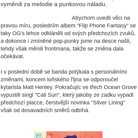
vyměnili za melodie a punkovou náladu.
Abychom uvedli věci na
pravou míru, posledním albem "Flip Phone Fantasy" se
taky OG's lehce odkláněli od svých předchozích zvuků,
a dokonce i zmíněné pop-punky jsme na desce našli,
tehdy však měnili frontmana, takže se změna dala
očekávat.
I v poslední době se banda potýkala s personálními
změnami, koncem loňského října se odporoučel
kytarista Matt Henley. Pokračujíc ve třech Ocean Grove
vypustili singl "Cali Sun", který jakoby ze zadku vypadl
předchozí placce, čerstvější novinka "Silver Lining"
však od dosavadních směrů odbíhá.