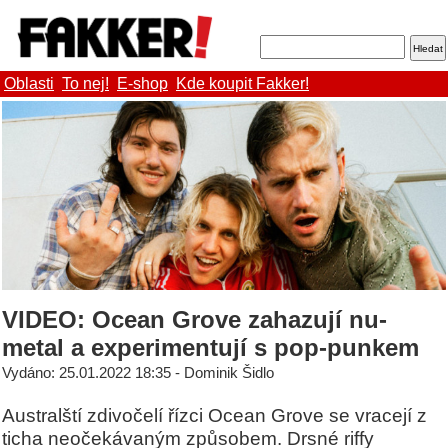
Oblasti
To nej!
E-shop
Kde koupit Fakker!
VIDEO: Ocean Grove zahazují nu-
metal a experimentují s pop-punkem
Vydáno: 25.01.2022 18:35 - Dominik Šidlo
Australští zdivočelí řízci Ocean Grove se vracejí z
ticha neočekávaným způsobem. Drsné riffy