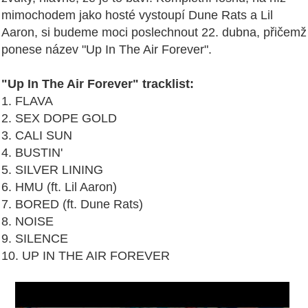
mimochodem jako hosté vystoupí Dune Rats a Lil
Aaron, si budeme moci poslechnout 22. dubna, přičemž
ponese název "Up In The Air Forever".
"Up In The Air Forever" tracklist:
1. FLAVA
2. SEX DOPE GOLD
3. CALI SUN
4. BUSTIN'
5. SILVER LINING
6. HMU (ft. Lil Aaron)
7. BORED (ft. Dune Rats)
8. NOISE
9. SILENCE
10. UP IN THE AIR FOREVER