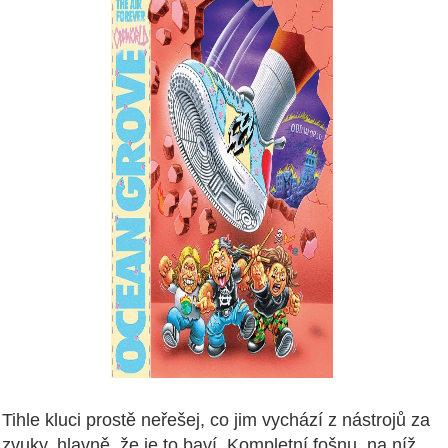
Tihle kluci prostě neřešej, co jim vychází z nástrojů za
zvuky, hlavně, že je to baví. Kompletní fošnu, na níž