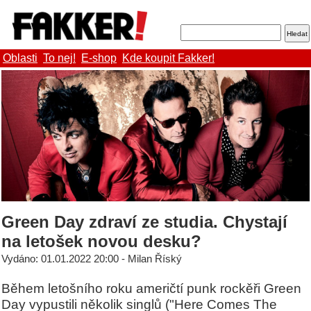
Oblasti
To nej!
E-shop
Kde koupit Fakker!
Green Day zdraví ze studia. Chystají
na letošek novou desku?
Vydáno: 01.01.2022 20:00 - Milan Říský
Během letošního roku američtí punk rockěři Green
Day vypustili několik singlů ("Here Comes The