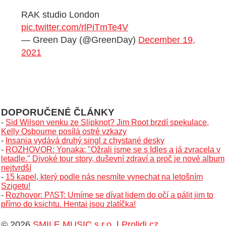
RAK studio London
pic.twitter.com/rlPiTmTe4V
— Green Day (@GreenDay)
December 19,
2021
DOPORUČENÉ ČLÁNKY
-
Sid Wilson venku ze Slipknot? Jim Root brzdí spekulace,
Kelly Osbourne posílá ostré vzkazy
-
Insania vydává druhý singl z chystané desky
-
ROZHOVOR: Yonaka: "Ožrali jsme se s Idles a já zvracela v
letadle." Divoké tour story, duševní zdraví a proč je nové album
nejtvrdší
-
15 kapel, který podle nás nesmíte vynechat na letošním
Szigetu!
-
Rozhovor: P/\ST: Umíme se dívat lidem do očí a pálit jim to
přímo do ksichtu. Hentai jsou zlatíčka!
© 2026
SMILE MUSIC s.r.o.
|
Prolidi.cz