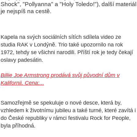
Shock", "Pollyanna" a "Holy Toledo!"), další materiál
je nejspíš na cestě.
Kapela na svých sociálních sítích sdílela video ze
studia RAK v Londýně. Trio také upozornilo na rok
1972, tehdy se všichni narodili. Příští rok je tedy čekají
oslavy padesátin.
Billie Joe Armstrong prodává svůj původní dům v
Kalifornii. Cena:...
Samozřejmě se spekuluje o nové desce, která by,
vzhledem k životnímu jubileu a také turné, které zavítá i
do České republiky v rámci festivalu Rock for People,
byla příhodná.