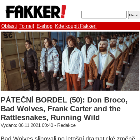
Oblasti
To nej!
E-shop
Kde koupit Fakker!
PÁTEČNÍ BORDEL (50): Don Broco,
Bad Wolves, Frank Carter and the
Rattlesnakes, Running Wild
Vydáno: 06.11.2021 09:40 - Redakce
Bad Wolves slibovali po letošní dramatické změně