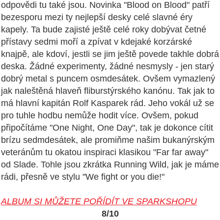
odpovědi tu také jsou. Novinka "Blood on Blood" patří
bezesporu mezi ty nejlepší desky celé slavné éry
kapely. Ta bude zajisté ještě celé roky dobývat četné
přístavy sedmi moří a zpívat v kdejaké korzárské
knajpě, ale kdoví, jestli se jim ještě povede takhle dobrá
deska. Žádné experimenty, žádné nesmysly - jen starý
dobrý metal s puncem osmdesátek. Ovšem vymazlený
jak naleštěná hlaveň fliburstýrského kanónu. Tak jak to
má hlavní kapitán Rolf Kasparek rád. Jeho vokál už se
pro tuhle hodbu nemůže hodit více. Ovšem, pokud
připočítáme "One Night, One Day", tak je dokonce cítit
brízu sedmdesátek, ale promiňme našim bukanýrským
veteránům tu okatou inspiraci klasikou "Far far away"
od Slade. Tohle jsou zkrátka Running Wild, jak je máme
rádi, přesně ve stylu "We fight or you die!"
ALBUM SI MŮŽETE POŘÍDÍT VE SPARKSHOPU
8/10