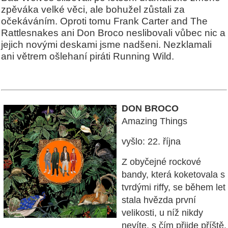
zpěváka velké věci, ale bohužel zůstali za
očekáváním. Oproti tomu Frank Carter and The
Rattlesnakes ani Don Broco neslibovali vůbec nic a
jejich novými deskami jsme nadšeni. Nezklamali
ani větrem ošlehaní piráti Running Wild.
DON BROCO
Amazing Things
vyšlo: 22. října
Z obyčejné rockové
bandy, která koketovala s
tvrdými riffy, se během let
stala hvězda první
velikosti, u níž nikdy
nevíte, s čím přijde příště.