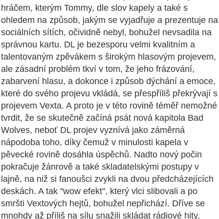
hráčem, kterým Tommy, dle slov kapely a také s
ohledem na způsob, jakým se vyjadřuje a prezentuje na
sociálních sítích, očividně nebyl, bohužel nevsadila na
správnou kartu. DL je bezesporu velmi kvalitním a
talentovaným zpěvákem s širokým hlasovým projevem,
ale zásadní problém tkví v tom, že jeho frázování,
zabarvení hlasu, a dokonce i způsob dýchání a emoce,
které do svého projevu vkládá, se přespříliš překrývají s
projevem Vexta. A proto je v této rovině téměř nemožné
tvrdit, že se skutečně začíná psát nová kapitola Bad
Wolves, neboť DL projev vyznívá jako záměrná
nápodoba toho, díky čemuž v minulosti kapela v
pěvecké rovině dosáhla úspěchů. Nadto nový počin
pokračuje žánrově a také skladatelskými postupy v
lajně, na niž si fanoušci zvykli na dvou předcházejících
deskách. A tak "wow efekt", který vlci slibovali a po
smršti Vextových hejtů, bohužel nepřichází. Dříve se
mnohdy až příliš na sílu snažili skládat rádiové hity,