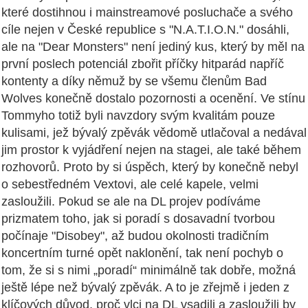
které dostihnou i mainstreamové posluchače a svého
cíle nejen v České republice s "N.A.T.I.O.N." dosáhli,
ale na "Dear Monsters" není jediný kus, který by měl na
první poslech potenciál zbořit příčky hitparád napříč
kontenty a díky němuž by se všemu členům Bad
Wolves konečně dostalo pozornosti a ocenění. Ve stínu
Tommyho totiž byli navzdory svým kvalitám pouze
kulisami, jež bývalý zpěvák vědomě utlačoval a nedával
jim prostor k vyjádření nejen na stagei, ale také během
rozhovorů. Proto by si úspěch, který by konečně nebyl
o sebestředném Vextovi, ale celé kapele, velmi
zasloužili. Pokud se ale na DL projev podíváme
prizmatem toho, jak si poradí s dosavadní tvorbou
počínaje "Disobey", až budou okolnosti tradičním
koncertním turné opět naklonění, tak není pochyb o
tom, že si s nimi „poradí“ minimálně tak dobře, možná
ještě lépe než bývalý zpěvák. A to je zřejmě i jeden z
klíčových důvod, proč vlci na DL vsadili a zasloužili by