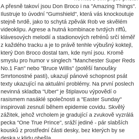
A přesně takoví jsou Don Broco i na "Amazing Things".
Ilustruje to úvodní "Gumshield", která vás knockoutuje
stejně tvrdě, jako to schytá zpěvák Rob ve skvělém
videoklipu. Agrese a hutná kombinace tvrdých riffů,
klávesových melodií a stadionových refrénů srčí téměř
z každého tracku a je to právě tenhle výbušný koktejl,
který Don Broco dostal tam, kde nyní jsou. Kromě
smyslu pro humor v singlech "Manchester Super Reds
No.1 Fan" nebo "Bruce Willis" (potěší fanoušky
Smrtonostné pasti), ukazují pánové schopnost psát
texty ukazující na aktuální problémy. Na první poslech
nevinná skladba "Uber" je štiplavou výpovědí o
rasismem nasáklé společnosti a "Easter Sunday"
inspirovali zesnulí během epidemie covidu. Skvělý
zážitek, jehož vrcholem je gradující a zvukově vyzrálá
pecka "One True Prince", sráží jediné - pár slabších
kousků z prostřední části desky, bez kterých by se
deska v klidu obešla.