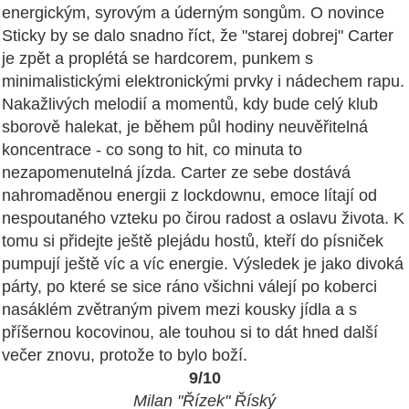
energickým, syrovým a úderným songům. O novince
Sticky by se dalo snadno říct, že "starej dobrej" Carter
je zpět a proplétá se hardcorem, punkem s
minimalistickými elektronickými prvky i nádechem rapu.
Nakažlivých melodií a momentů, kdy bude celý klub
sborově halekat, je během půl hodiny neuvěřitelná
koncentrace - co song to hit, co minuta to
nezapomenutelná jízda. Carter ze sebe dostává
nahromaděnou energii z lockdownu, emoce lítají od
nespoutaného vzteku po čirou radost a oslavu života. K
tomu si přidejte ještě plejádu hostů, kteří do písniček
pumpují ještě víc a víc energie. Výsledek je jako divoká
párty, po které se sice ráno všichni válejí po koberci
nasáklém zvětraným pivem mezi kousky jídla a s
příšernou kocovinou, ale touhou si to dát hned další
večer znovu, protože to bylo boží.
9/10
Milan "Řízek" Říský