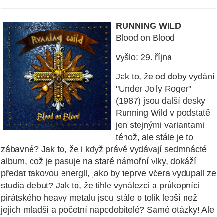
RUNNING WILD
Blood on Blood
vyšlo: 29. října
Jak to, že od doby vydání
"Under Jolly Roger"
(1987) jsou další desky
Running Wild v podstatě
jen stejnými variantami
téhož, ale stále je to
zábavné? Jak to, že i když právě vydávají sedmnácté
album, což je pasuje na staré námořní vlky, dokáží
předat takovou energii, jako by teprve včera vydupali ze
studia debut? Jak to, že tihle vynálezci a průkopníci
pirátského heavy metalu jsou stále o tolik lepší než
jejich mladší a početní napodobitelé? Samé otázky! Ale