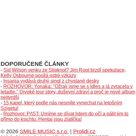
DOPORUČENÉ ČLÁNKY
-
Sid Wilson venku ze Slipknot? Jim Root brzdí spekulace,
Kelly Osbourne posílá ostré vzkazy
-
Insania vydává druhý singl z chystané desky
-
ROZHOVOR: Yonaka: "Ožrali jsme se s Idles a já zvracela v
letadle." Divoké tour story, duševní zdraví a proč je nové album
nejtvrdší
-
15 kapel, který podle nás nesmíte vynechat na letošním
Szigetu!
-
Rozhovor: P/\ST: Umíme se dívat lidem do očí a pálit jim to
přímo do ksichtu. Hentai jsou zlatíčka!
© 2026
SMILE MUSIC s.r.o.
|
Prolidi.cz