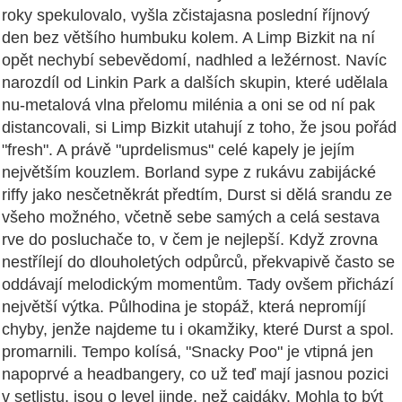
roky spekulovalo, vyšla zčistajasna poslední říjnový
den bez většího humbuku kolem. A Limp Bizkit na ní
opět nechybí sebevědomí, nadhled a ležérnost. Navíc
narozdíl od Linkin Park a dalších skupin, které udělala
nu-metalová vlna přelomu milénia a oni se od ní pak
distancovali, si Limp Bizkit utahují z toho, že jsou pořád
"fresh". A právě "uprdelismus" celé kapely je jejím
největším kouzlem. Borland sype z rukávu zabijácké
riffy jako nesčetněkrát předtím, Durst si dělá srandu ze
všeho možného, včetně sebe samých a celá sestava
rve do posluchače to, v čem je nejlepší. Když zrovna
nestřílejí do dlouholetých odpůrců, překvapivě často se
oddávají melodickým momentům. Tady ovšem přichází
největší výtka. Půlhodina je stopáž, která nepromíjí
chyby, jenže najdeme tu i okamžiky, které Durst a spol.
promarnili. Tempo kolísá, "Snacky Poo" je vtipná jen
napoprvé a headbangery, co už teď mají jasnou pozici
v setlistu, jsou o level jinde, než cajdáky. Mohla to být