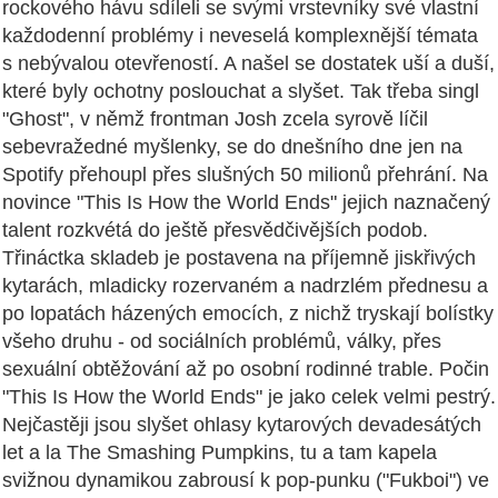
rockového hávu sdíleli se svými vrstevníky své vlastní
každodenní problémy i neveselá komplexnější témata
s nebývalou otevřeností. A našel se dostatek uší a duší,
které byly ochotny poslouchat a slyšet. Tak třeba singl
"Ghost", v němž frontman Josh zcela syrově líčil
sebevražedné myšlenky, se do dnešního dne jen na
Spotify přehoupl přes slušných 50 milionů přehrání. Na
novince "This Is How the World Ends" jejich naznačený
talent rozkvétá do ještě přesvědčivějších podob.
Třináctka skladeb je postavena na příjemně jiskřivých
kytarách, mladicky rozervaném a nadrzlém přednesu a
po lopatách házených emocích, z nichž tryskají bolístky
všeho druhu - od sociálních problémů, války, přes
sexuální obtěžování až po osobní rodinné trable. Počin
"This Is How the World Ends" je jako celek velmi pestrý.
Nejčastěji jsou slyšet ohlasy kytarových devadesátých
let a la The Smashing Pumpkins, tu a tam kapela
svižnou dynamikou zabrousí k pop-punku ("Fukboi") ve