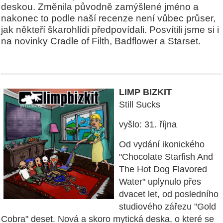
deskou. Změnila původně zamýšlené jméno a
nakonec to podle naší recenze není vůbec průser,
jak někteří škarohlídi předpovídali. Posvítili jsme si i
na novinky Cradle of Filth, Badflower a Starset.
LIMP BIZKIT
Still Sucks
vyšlo: 31. října
Od vydání ikonického
"Chocolate Starfish And
The Hot Dog Flavored
Water" uplynulo přes
dvacet let, od posledního
studiového zářezu "Gold
Cobra" deset. Nová a skoro mytická deska, o které se