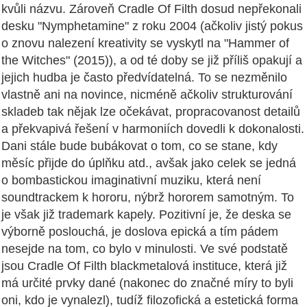
kvůli názvu. Zároveň Cradle Of Filth dosud nepřekonali
desku "Nymphetamine" z roku 2004 (ačkoliv jistý pokus
o znovu nalezení kreativity se vyskytl na "Hammer of
the Witches" (2015)), a od té doby se již příliš opakují a
jejich hudba je často předvídatelná. To se nezměnilo
vlastně ani na novince, nicméně ačkoliv strukturování
skladeb tak nějak lze očekávat, propracovanost detailů
a překvapivá řešení v harmoniích dovedli k dokonalosti.
Dani stále bude bubákovat o tom, co se stane, kdy
měsíc přijde do úplňku atd., avšak jako celek se jedná
o bombastickou imaginativní muziku, která není
soundtrackem k hororu, nýbrž hororem samotným. To
je však již trademark kapely. Pozitivní je, že deska se
výborně poslouchá, je doslova epická a tím pádem
nesejde na tom, co bylo v minulosti. Ve své podstatě
jsou Cradle Of Filth blackmetalová instituce, která již
má určité prvky dané (nakonec do značné míry to byli
oni, kdo je vynalezl), tudíž filozofická a estetická forma