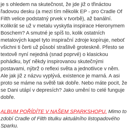
je s ohledem na skutečnost, že jde již o třináctou
řadovou desku (a mezi tím několik EP - pro Cradle Of
Filth velice podstatný prvek v tvorbě), až banální.
Kolikrát se už v metalu vyskytla inspirace Hieronymem
Boschem? A smutné je spíš to, kolik ostatních
metalových kapel tyto inspirační zdroje kopíruje, neboť
všichni ti čerti už působí strašlivě groteskně. Přesto se
textově nyní nejedná (snad poprvé) o klasickou
pohádku, byť někdy inspirovanou skutečnými
postavami, nýbrž o reflexi světa a jednotlivce v něm.
Ale jak již z názvu vyplývá, existence je marná. A asi
proto se máme na světě tak dobře. Nebo máte pocit, že
se Dani utápí v depresích? Jako umění to celé funguje
dobře.
ALBUM POŘÍDÍTE V NAŠEM SPARKSHOPU.
Mimo to
zdobí
Cradle of Filth titulku aktuálního listopadového
Sparku.