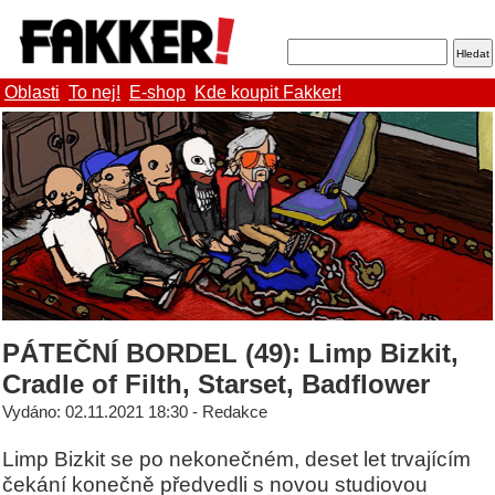
Oblasti
To nej!
E-shop
Kde koupit Fakker!
PÁTEČNÍ BORDEL (49): Limp Bizkit,
Cradle of Filth, Starset, Badflower
Vydáno: 02.11.2021 18:30 - Redakce
Limp Bizkit se po nekonečném, deset let trvajícím
čekání konečně předvedli s novou studiovou