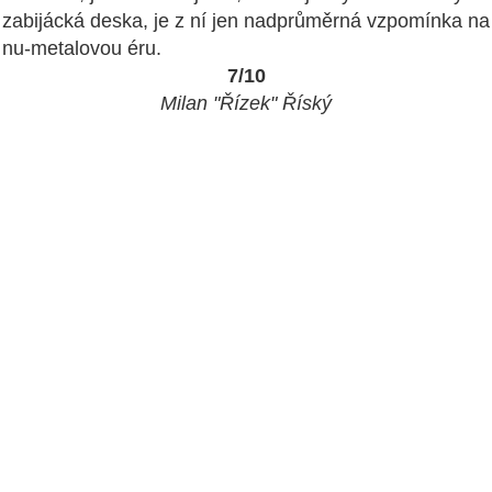
zabijácká deska, je z ní jen nadprůměrná vzpomínka na
nu-metalovou éru.
7/10
Milan "Řízek" Říský