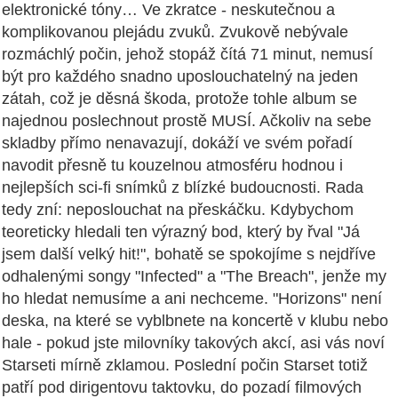
elektronické tóny… Ve zkratce - neskutečnou a
komplikovanou plejádu zvuků. Zvukově nebývale
rozmáchlý počin, jehož stopáž čítá 71 minut, nemusí
být pro každého snadno uposlouchatelný na jeden
zátah, což je děsná škoda, protože tohle album se
najednou poslechnout prostě MUSÍ. Ačkoliv na sebe
skladby přímo nenavazují, dokáží ve svém pořadí
navodit přesně tu kouzelnou atmosféru hodnou i
nejlepších sci-fi snímků z blízké budoucnosti. Rada
tedy zní: neposlouchat na přeskáčku. Kdybychom
teoreticky hledali ten výrazný bod, který by řval "Já
jsem další velký hit!", bohatě se spokojíme s nejdříve
odhalenými songy "Infected" a "The Breach", jenže my
ho hledat nemusíme a ani nechceme. "Horizons" není
deska, na které se vyblbnete na koncertě v klubu nebo
hale - pokud jste milovníky takových akcí, asi vás noví
Starseti mírně zklamou. Poslední počin Starset totiž
patří pod dirigentovu taktovku, do pozadí filmových