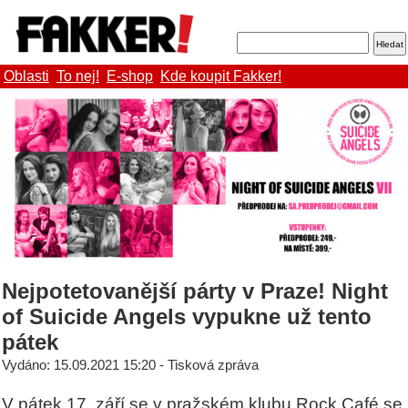
Oblasti
To nej!
E-shop
Kde koupit Fakker!
Nejpotetovanější párty v Praze! Night
of Suicide Angels vypukne už tento
pátek
Vydáno: 15.09.2021 15:20 - Tisková zpráva
V pátek 17. září se v pražském klubu Rock Café se