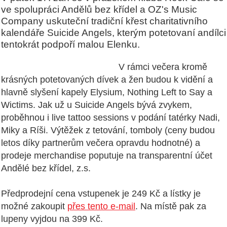
ve spolupráci Andělů bez křídel a OZ's Music
Company uskuteční tradiční křest charitativního
kalendáře Suicide Angels, kterým potetovaní andílci
tentokrát podpoří malou Elenku.
V rámci večera kromě
krásných potetovaných dívek a žen budou k vidění a
hlavně slyšení kapely Elysium, Nothing Left to Say a
Wictims. Jak už u Suicide Angels bývá zvykem,
proběhnou i live tattoo sessions v podání tatérky Nadi,
Miky a Ríši. Výtěžek z tetování, tomboly (ceny budou
letos díky partnerům večera opravdu hodnotné) a
prodeje merchandise poputuje na transparentní účet
Andělé bez křídel, z.s.
Předprodejní cena vstupenek je 249 Kč a lístky je
možné zakoupit
přes tento e-mail
. Na místě pak za
lupeny vyjdou na 399 Kč.