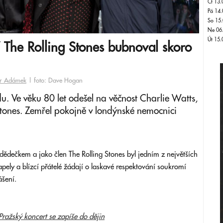
Čt 13.
Pá 14.
So 15.
Ne 06
Út 15.
 The Rolling Stones bubnoval skoro
tr Adámek
| foto: Dave Hogan
du. Ve věku 80 let odešel na věčnost Charlie Watts,
tones. Zemřel pokojně v londýnské nemocnici
ědečkem a jako člen The Rolling Stones byl jedním z největších
pely a blízcí přátelé žádají o laskavé respektování soukromí
ášení.
Pražský koncert se zapíše do dějin