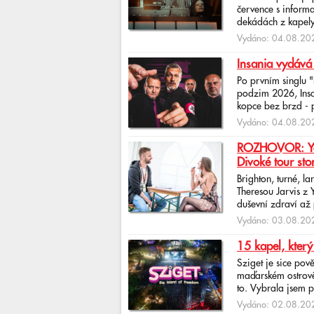
července s informa
dekádách z kapely
Vydáno: 04.08.202
Insania vydává
Po prvním singlu 
podzim 2026, Insan
kopce bez brzd - po
Vydáno: 04.08.202
ROZHOVOR: Yona
Divoké tour sto
Brighton, turné, l
Theresou Jarvis z
duševní zdraví až 
Vydáno: 03.08.202
15 kapel, který
Sziget je sice pov
maďarském ostrově 
to. Vybrala jsem p
Vydáno: 02.08.202