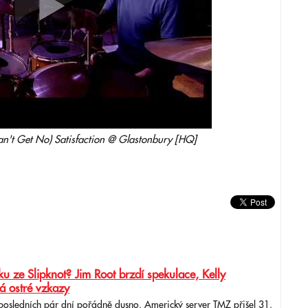
 Can't Get No) Satisfaction @ Glastonbury [HQ]
u ze Slipknot? Jim Root brzdí spekulace, Kelly
á ostré vzkazy
 posledních pár dní pořádně dusno. Americký server TMZ přišel 31.