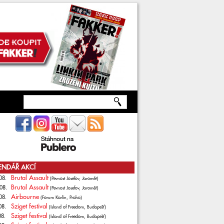
ENDÁŘ AKCÍ
Brutal Assault
08.
(Pevnost Josefov, Jaroměř)
Brutal Assault
08.
(Pevnost Josefov, Jaroměř)
Airbourne
08.
(Forum Karlín, Praha)
Sziget festival
08.
(Island of Freedom, Budapešť)
Sziget festival
08.
(Island of Freedom, Budapešť)