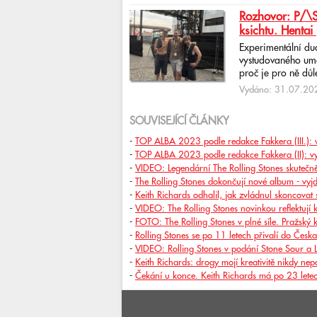
Rozhovor: P/\ST
ksichtu. Hentai 
Experimentální du
vystudovaného uměl
proč je pro ně důlež
Vydáno: 31.07.202
SOUVISEJÍCÍ ČLÁNKY
-
TOP ALBA 2023 podle redakce Fakkera (III.): v
-
TOP ALBA 2023 podle redakce Fakkera (II): 
-
VIDEO: Legendární The Rolling Stones skutečn
-
The Rolling Stones dokončují nové album - vyj
-
Keith Richards odhalil, jak zvládnul skoncovat 
-
VIDEO: The Rolling Stones novinkou reflektují
-
FOTO: The Rolling Stones v plné síle. Pražský k
-
Rolling Stones se po 11 letech přivalí do Česka
-
VIDEO: Rolling Stones v podání Stone Sour a 
-
Keith Richards: drogy mojí kreativitě nikdy ne
-
Čekání u konce. Keith Richards má po 23 lete