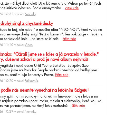
cí, že měl být dlouholetý DJ a klávesista Sid Wilson po téměř třech
 definitivně vyhozen. Podle anonymního...
čtěte zde
6 16:32 v sekci
Novinky
 druhý singl z chystané desky
"Bude to boj, ale neboj" z nového alba "NEO-NOE", které vyjde na
ia servíruje druhý singl "Kříž a kamení". Ten pokračuje v jízdě - z
 sarkastické koleji, na které sviští celé...
čtěte zde
6 11:10 v sekci
Video
ka: "Ožrali jsme se s Idles a já zvracela v letadle."
ry, duševní zdraví a proč je nové album nejtvrdší
aryngitida i nová deska Until You’re Satisfied. Se zpěvačkou
 Yonaka jsme na Rock for People probrali všechno od hudby přes
po to, proč miluje koncerty v Praze.
čtěte zde
6 10:20 v sekci
Fakkerník
 podle nás nesmíte vynechat na letošním Szigetu!
ěstný spíš mainstreamovým a tanečním line-upem, ale i letos si na
najdete pořádnou porci rocku, metalu a elektroniky, která stojí za
ro vás patnáct jmen, na který letos rozhodně...
čtěte zde
6 10:29 v sekci
Novinky