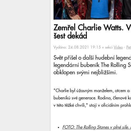
Zemřel Charlie Watts. V
šest dekád
Vydáno: 24.08.2021 19:15 v sekci
Video
-
Pe
Svět přišel o další hudební legen
legendární bubeník The Rolling S
obklopen svými nejbližšími.
"Charlie byl úžasným manželem, otcem a d
bubeníků své generace. Rodina, členové ka
v této těžké chvíli," stojí v oficiálním prohl
FOTO: The Rolling Stones v plné síle. 