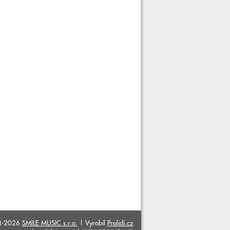
4-2026
SMILE MUSIC s.r.o.
| Vyrobil
Prolidi.cz