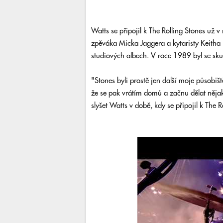
Watts se připojil k The Rolling Stones už v
zpěváka Micka Jaggera a kytaristy Keitha 
studiových albech. V roce 1989 byl se sku
"Stones byli prostě jen další moje působišt
že se pak vrátím domů a začnu dělat nějak
slyšet Watts v době, kdy se připojil k The R