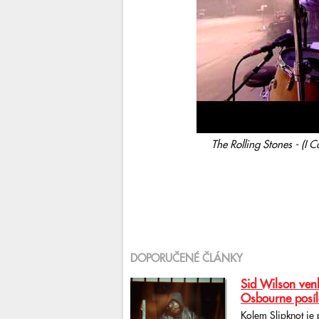
The Rolling Stones - (I
DOPORUČENÉ ČLÁNKY
Sid Wilson venk
Osbourne posíl
Kolem Slipknot je