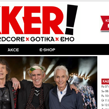
KAL
Pá 07.
So 08.
Po 10.
Út 11.
St 12.