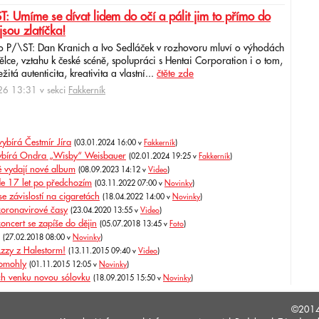
: Umíme se dívat lidem do očí a pálit jim to přímo do
jsou zlatíčka!
o P/\ST: Dan Kranich a Ivo Sedláček v rozhovoru mluví o výhodách
ce, vztahu k české scéně, spolupráci s Hentai Corporation i o tom,
itá autenticita, kreativita a vlastní...
čtěte zde
6 13:31 v sekci
Fakkerník
ybírá Čestmír Jíra
(03.01.2024 16:00 v
Fakkerník
)
vybírá Ondra „Wisby“ Weisbauer
(02.01.2024 19:25 v
Fakkerník
)
ě vydají nové album
(08.09.2023 14:12 v
Video
)
de 17 let po předchozím
(03.11.2022 07:00 v
Novinky
)
se závislostí na cigaretách
(18.04.2022 14:00 v
Novinky
)
 koronavirové časy
(23.04.2020 13:55 v
Video
)
oncert se zapíše do dějin
(05.07.2018 13:45 v
Foto
)
(27.02.2018 08:00 v
Novinky
)
Lzzy z Halestorm!
(13.11.2015 09:40 v
Video
)
pomohly
(01.11.2015 12:05 v
Novinky
)
ch venku novou sólovku
(18.09.2015 15:50 v
Novinky
)
©201