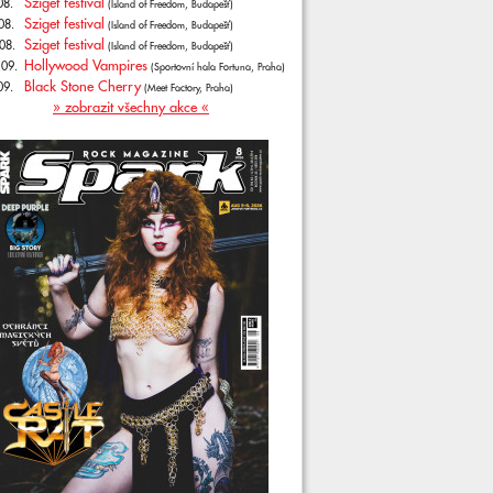
Sziget festival
08.
(Island of Freedom, Budapešť)
Sziget festival
08.
(Island of Freedom, Budapešť)
Sziget festival
08.
(Island of Freedom, Budapešť)
Hollywood Vampires
.09.
(Sportovní hala Fortuna, Praha)
Black Stone Cherry
09.
(Meet Factory, Praha)
» zobrazit všechny akce «