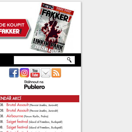
ENDÁŘ AKCÍ
Brutal Assault
08.
(Pevnost Josefov, Jaroměř)
Brutal Assault
08.
(Pevnost Josefov, Jaroměř)
Airbourne
08.
(Forum Karlín, Praha)
Sziget festival
08.
(Island of Freedom, Budapešť)
Sziget festival
08.
(Island of Freedom, Budapešť)