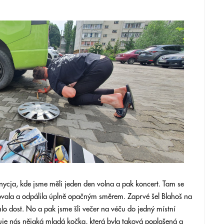
ycja, kde jsme měli jeden den volna a pak koncert. Tam se
tovala a odpálila úplně opačným směrem. Zaprvé šel Blahoš na
o dost. No a pak jsme šli večer na véču do jedný místní
huje nás nějaká mladá kočka, která byla taková poplašená a