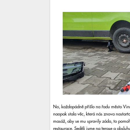
No, každopádně přišlo na řadu město Vinn
naopak stala věc, která nás znova nastar
masáž, aby se mu spravily záda, to pomohl
restaurace. Seděli jsme na terase a obslu