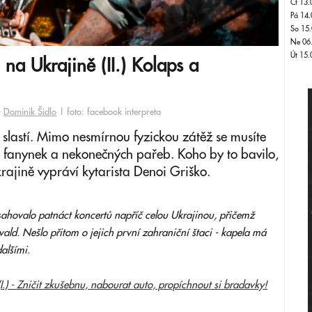
Čt 13.
Pá 14.
So 15.
Ne 06
Út 15.
a Ukrajině (II.) Kolaps a
-
Dominik Šidlo
| foto: facebook interpreta
 i slastí. Mimo nesmírnou fyzickou zátěž se musíte
h fanynek a nekonečných pařeb. Koho by to bavilo,
rajině vypráví kytarista Denoi Griško.
bsahovalo patnáct koncertů napříč celou Ukrajinou, přičemž
ald. Nešlo přitom o jejich první zahraniční štaci - kapela má
alšími.
) - Zničit zkušebnu, nabourat auto, propíchnout si bradavky!