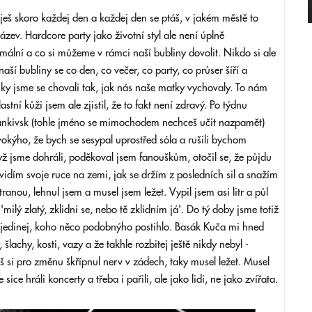
raješ skoro každej den a každej den se ptáš, v jakém městě to
název. Hardcore party jako životní styl ale není úplně
ormální a co si můžeme v rámci naší bubliny dovolit. Nikdo si ale
ší bubliny se co den, co večer, co party, co průser šíří a
cky jsme se chovali tak, jak nás naše matky vychovaly. To nám
astní kůži jsem ale zjistil, že to fakt není zdravý. Po týdnu
rankivsk (tohle jméno se mimochodem nechceš učit nazpamět)
okýho, že bych se sesypal uprostřed sóla a rušili bychom
yž jsme dohráli, poděkoval jsem fanouškům, otočil se, že půjdu
 vidím svoje ruce na zemi, jak se držím z posledních sil a snažím
anou, lehnul jsem a musel jsem ležet. Vypil jsem asi litr a půl
'milý zlatý, zklidni se, nebo tě zklidním já'. Do tý doby jsme totiž
sem jedinej, koho něco podobnýho postihlo. Basák Kuča mi hned
 šlachy, kosti, vazy a že takhle rozbitej ještě nikdy nebyl -
 si pro změnu škřípnul nerv v zádech, taky musel ležet. Musel
sice hráli koncerty a třeba i pařili, ale jako lidi, ne jako zvířata.