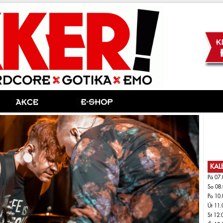
KAL
Pá 07.
So 08.
Po 10.
Út 11.
St 12.