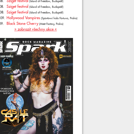
Sziget festival
08.
(Island of Freedom, Budapešť)
Sziget festival
08.
(Island of Freedom, Budapešť)
Sziget festival
08.
(Island of Freedom, Budapešť)
Hollywood Vampires
.09.
(Sportovní hala Fortuna, Praha)
Black Stone Cherry
09.
(Meet Factory, Praha)
» zobrazit všechny akce «