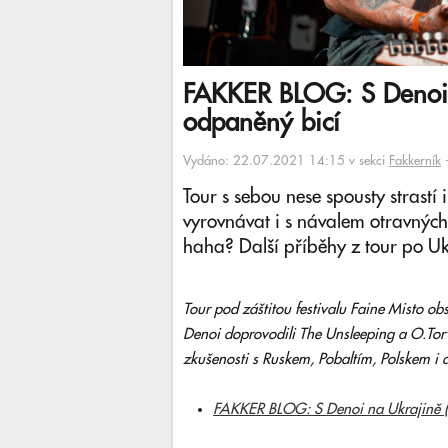
FAKKER BLOG: S Denoi n
odpaněný bicí
Vydáno: 22.07.2021 14:15 v sekci
Fakkerník
Tour s sebou nese spousty strastí
vyrovnávat i s návalem otravnýc
haha? Další příběhy z tour po Uk
Tour pod záštitou festivalu Faine Misto o
Denoi doprovodili The Unsleeping a O.Torv
zkušenosti s Ruskem, Pobaltím, Polskem i d
FAKKER BLOG: S Denoi na Ukrajině (I.