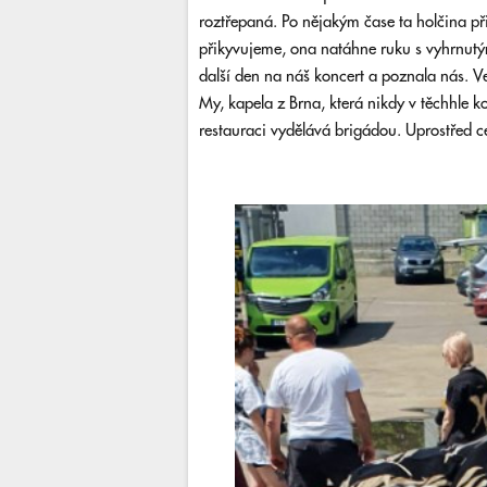
roztřepaná. Po nějakým čase ta holčina př
přikyvujeme, ona natáhne ruku s vyhrnutým
další den na náš koncert a poznala nás. 
My, kapela z Brna, která nikdy v těchhle k
restauraci vydělává brigádou. Uprostřed ce