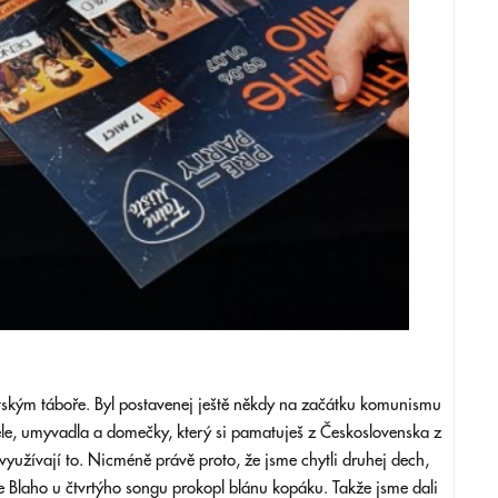
tským táboře. Byl postavenej ještě někdy na začátku komunismu
tele, umyvadla a domečky, který si pamatuješ z Československa z
využívají to. Nicméně právě proto, že jsme chytli druhej dech,
že Blaho u čtvrtýho songu prokopl blánu kopáku. Takže jsme dali