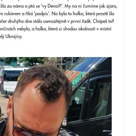
išla za náma a ptá se 'vy Denoi?'. My na ni čumíme jak zjara,
 rukávem a říká 'podpis'. No byla to holka, která prostě šla
Večer druhýho dne stála samozřejmě v první řadě. Chápeš to?
ončinách nebyla, a holka, která si shodou okolností v místní
lý Ukrajiny.