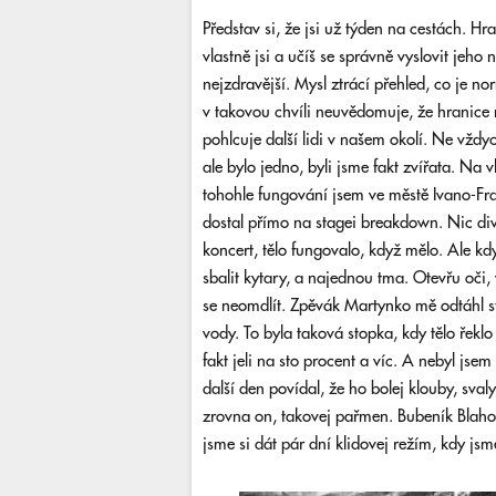
Představ si, že jsi už týden na cestách. H
vlastně jsi a učíš se správně vyslovit jeho 
nejzdravější. Mysl ztrácí přehled, co je n
v takovou chvíli neuvědomuje, že hranice na
pohlcuje další lidi v našem okolí. Ne vždy
ale bylo jedno, byli jsme fakt zvířata. Na vl
tohohle fungování jsem ve městě Ivano-F
dostal přímo na stagei breakdown. Nic div
koncert, tělo fungovalo, když mělo. Ale kd
sbalit kytary, a najednou tma. Otevřu oči,
se neomdlít. Zpěvák Martynko mě odtáhl str
vody. To byla taková stopka, kdy tělo řeklo 
fakt jeli na sto procent a víc. A nebyl j
další den povídal, že ho bolej klouby, svaly,
zrovna on, takovej pařmen. Bubeník Blahoš
jsme si dát pár dní klidovej režím, kdy jsme 