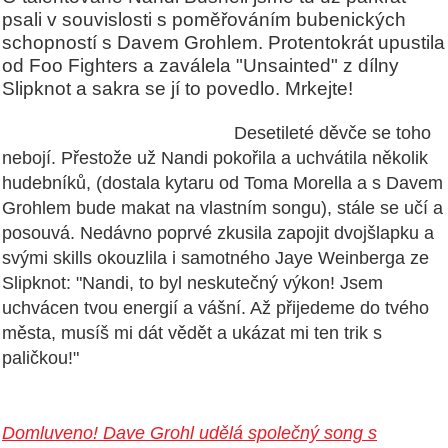
psali v souvislosti s poměřováním bubenických
schopností s Davem Grohlem. Protentokrát upustila
od Foo Fighters a zaválela "Unsainted" z dílny
Slipknot a sakra se jí to povedlo. Mrkejte!
Desetileté děvče se toho
nebojí. Přestože už Nandi pokořila a uchvátila několik
hudebníků, (dostala kytaru od Toma Morella a s Davem
Grohlem bude makat na vlastním songu), stále se učí a
posouvá. Nedávno poprvé zkusila zapojit dvojšlapku a
svými skills okouzlila i samotného Jaye Weinberga ze
Slipknot: "Nandi, to byl neskutečný výkon! Jsem
uchvácen tvou energií a vášní. Až přijedeme do tvého
města, musíš mi dát vědět a ukázat mi ten trik s
paličkou!"
Domluveno! Dave Grohl udělá společný song s