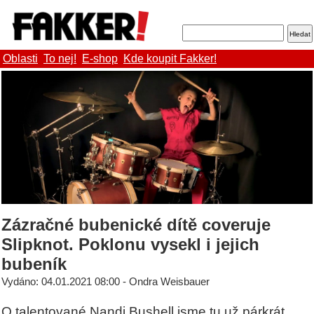
Oblasti
To nej!
E-shop
Kde koupit Fakker!
Zázračné bubenické dítě coveruje
Slipknot. Poklonu vysekl i jejich
bubeník
Vydáno: 04.01.2021 08:00 - Ondra Weisbauer
O talentované Nandi Bushell jsme tu už párkrát