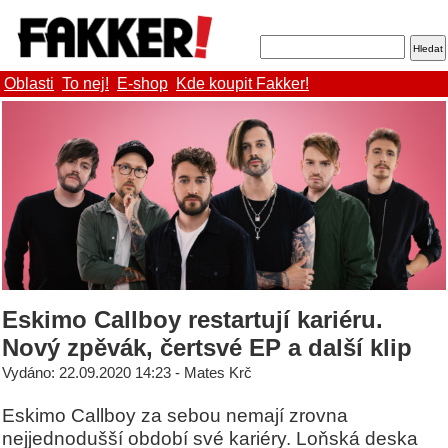
Oblasti
To nej!
E-shop
Kde koupit Fakker!
Eskimo Callboy restartují kariéru.
Nový zpěvák, čertsvé EP a další klip
Vydáno: 22.09.2020 14:23 - Mates Krč
Eskimo Callboy za sebou nemají zrovna
nejjednodušší období své kariéry. Loňská deska