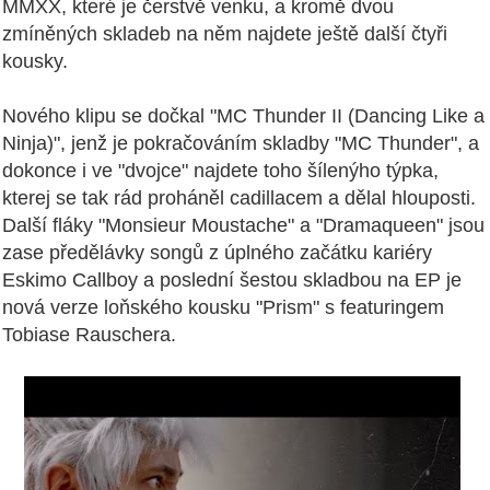
MMXX, které je čerstvě venku, a kromě dvou
zmíněných skladeb na něm najdete ještě další čtyři
kousky.
Nového klipu se dočkal "MC Thunder II (Dancing Like a
Ninja)", jenž je pokračováním skladby "MC Thunder", a
dokonce i ve "dvojce" najdete toho šílenýho týpka,
kterej se tak rád proháněl cadillacem a dělal hlouposti.
Další fláky "Monsieur Moustache" a "Dramaqueen" jsou
zase předělávky songů z úplného začátku kariéry
Eskimo Callboy a poslední šestou skladbou na EP je
nová verze loňského kousku "Prism" s featuringem
Tobiase Rauschera.