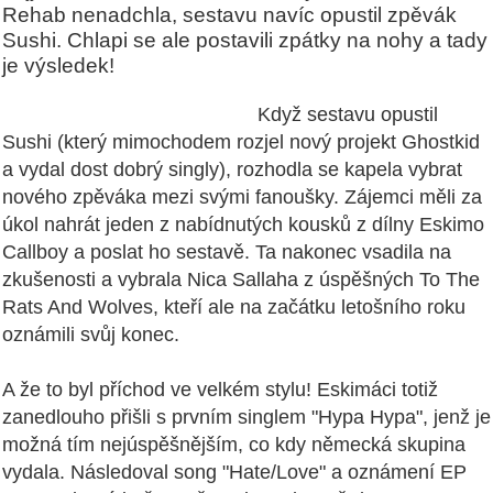
Rehab nenadchla, sestavu navíc opustil zpěvák
Sushi. Chlapi se ale postavili zpátky na nohy a tady
je výsledek!
Když sestavu opustil
Sushi (který mimochodem rozjel nový projekt Ghostkid
a vydal dost dobrý singly), rozhodla se kapela vybrat
nového zpěváka mezi svými fanoušky. Zájemci měli za
úkol nahrát jeden z nabídnutých kousků z dílny Eskimo
Callboy a poslat ho sestavě. Ta nakonec vsadila na
zkušenosti a vybrala Nica Sallaha z úspěšných To The
Rats And Wolves, kteří ale na začátku letošního roku
oznámili svůj konec.
A že to byl příchod ve velkém stylu! Eskimáci totiž
zanedlouho přišli s prvním singlem "Hypa Hypa", jenž je
možná tím nejúspěšnějším, co kdy německá skupina
vydala. Následoval song "Hate/Love" a oznámení EP