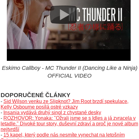
Eskimo Callboy - MC Thunder II (Dancing Like a Ninja)
OFFICIAL VIDEO
DOPORUČENÉ ČLÁNKY
-
Sid Wilson venku ze Slipknot? Jim Root brzdí spekulace,
Kelly Osbourne posílá ostré vzkazy
-
Insania vydává druhý singl z chystané desky
-
ROZHOVOR: Yonaka: "Ožrali jsme se s Idles a já zvracela v
letadle." Divoké tour story, duševní zdraví a proč je nové album
nejtvrdší
-
15 kapel, který podle nás nesmíte vynechat na letošním