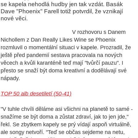
se kapela nehodlá hudby jen tak vzdát. Basák
Dave "Phoenix" Farell totiž potvrdil, že vznikají
nové věci.
V rozhovoru s Danem
Nichollem z Dan Really Likes Wine se Phoenix
rozmluvil o momentální situaci v kapele. Prozradil, že
ještě před pandemií sestava pracovala na nových
věcech a kvůli karanténě teď mají "tvůrčí pauzu". I
přesto se snaží být doma kreativní a dodělávají své
nápady.
TOP 50 alb desetiletí (50-41)
"V tuhle chvíli děláme asi všichni na planetě to samé -
snažíme se být doma a zůstat zdraví, jak to jen jde,"
řekl. Se zbytkem kapely se prý vídají aspoň virtuálně,
ale songy netvoří. "Teď se občas sejdeme na netu,