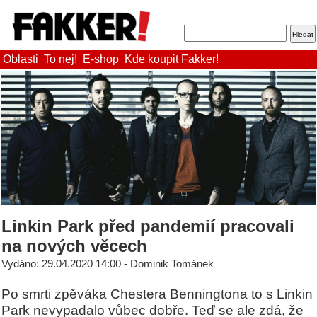
Oblasti
To nej!
E-shop
Kde koupit Fakker!
Linkin Park před pandemií pracovali
na nových věcech
Vydáno: 29.04.2020 14:00 - Dominik Tománek
Po smrti zpěváka Chestera Benningtona to s Linkin
Park nevypadalo vůbec dobře. Teď se ale zdá, že