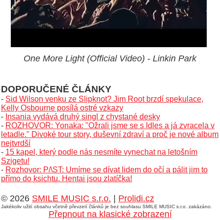
One More Light (Official Video) - Linkin Park
DOPORUČENÉ ČLÁNKY
-
Sid Wilson venku ze Slipknot? Jim Root brzdí spekulace,
Kelly Osbourne posílá ostré vzkazy
-
Insania vydává druhý singl z chystané desky
-
ROZHOVOR: Yonaka: "Ožrali jsme se s Idles a já zvracela v
letadle." Divoké tour story, duševní zdraví a proč je nové album
nejtvrdší
-
15 kapel, který podle nás nesmíte vynechat na letošním
Szigetu!
-
Rozhovor: P/\ST: Umíme se dívat lidem do očí a pálit jim to
přímo do ksichtu. Hentai jsou zlatíčka!
© 2026
SMILE MUSIC s.r.o.
|
Prolidi.cz
Jakékoliv užití obsahu včetně převzetí článků je bez souhlasu SMILE MUSIC s.r.o. zakázáno.
Přepnout na klasické zobrazení