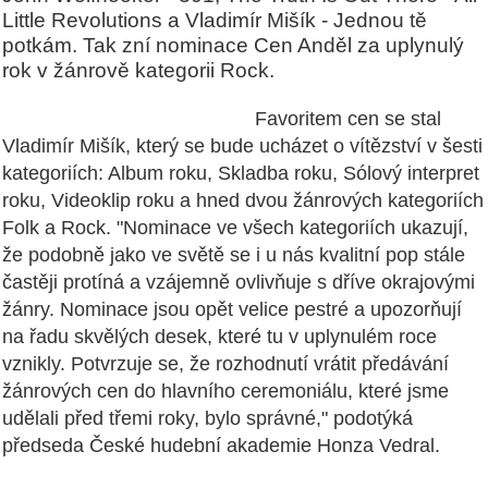
Little Revolutions a Vladimír Mišík - Jednou tě
potkám. Tak zní nominace Cen Anděl za uplynulý
rok v žánrově kategorii Rock.
Favoritem cen se stal
Vladimír Mišík, který se bude ucházet o vítězství v šesti
kategoriích: Album roku, Skladba roku, Sólový interpret
roku, Videoklip roku a hned dvou žánrových kategoriích
Folk a Rock. "Nominace ve všech kategoriích ukazují,
že podobně jako ve světě se i u nás kvalitní pop stále
častěji protíná a vzájemně ovlivňuje s dříve okrajovými
žánry. Nominace jsou opět velice pestré a upozorňují
na řadu skvělých desek, které tu v uplynulém roce
vznikly. Potvrzuje se, že rozhodnutí vrátit předávání
žánrových cen do hlavního ceremoniálu, které jsme
udělali před třemi roky, bylo správné," podotýká
předseda České hudební akademie Honza Vedral.