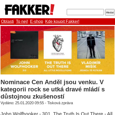
Oblasti
To nej!
E-shop
Kde koupit Fakker!
Nominace Cen Anděl jsou venku. V
kategorii rock se utká dravé mládí s
důstojnou zkušeností
Vydáno: 25.01.2020 09:55 - Tisková zpráva
John Wolfhooker - 301, The Truth Is Out There - All