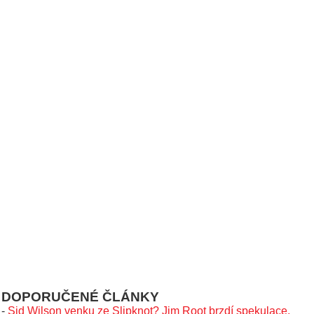
DOPORUČENÉ ČLÁNKY
-
Sid Wilson venku ze Slipknot? Jim Root brzdí spekulace,