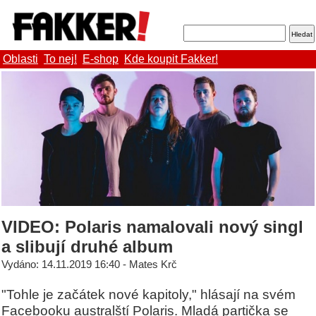
Oblasti
To nej!
E-shop
Kde koupit Fakker!
VIDEO: Polaris namalovali nový singl
a slibují druhé album
Vydáno: 14.11.2019 16:40 - Mates Krč
"Tohle je začátek nové kapitoly," hlásají na svém
Facebooku australští Polaris. Mladá partička se