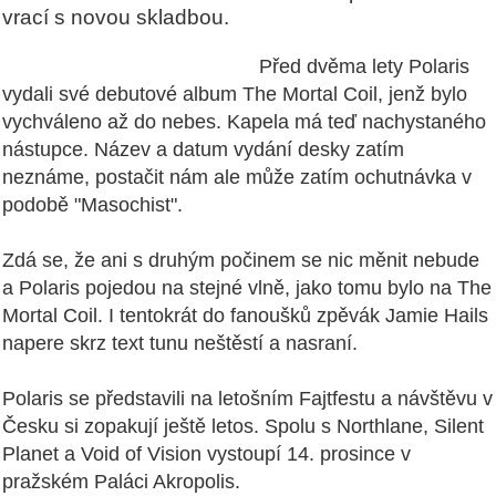
vrací s novou skladbou.
Před dvěma lety Polaris
vydali své debutové album The Mortal Coil, jenž bylo
vychváleno až do nebes. Kapela má teď nachystaného
nástupce. Název a datum vydání desky zatím
neznáme, postačit nám ale může zatím ochutnávka v
podobě "Masochist".
Zdá se, že ani s druhým počinem se nic měnit nebude
a Polaris pojedou na stejné vlně, jako tomu bylo na The
Mortal Coil. I tentokrát do fanoušků zpěvák Jamie Hails
napere skrz text tunu neštěstí a nasraní.
Polaris se představili na letošním Fajtfestu a návštěvu v
Česku si zopakují ještě letos. Spolu s Northlane, Silent
Planet a Void of Vision vystoupí 14. prosince v
pražském Paláci Akropolis.