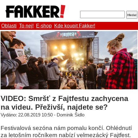
Oblasti
To nej!
E-shop
Kde koupit Fakker!
VIDEO: Smršť z Fajtfestu zachycena
na videu. Přeživší, najdete se?
Vydáno: 22.08.2019 10:50 - Dominik Šidlo
Festivalová sezóna nám pomalu končí. Ohlédnutí
za letošním ročníkem nabízí velmezácký Fajtfest.