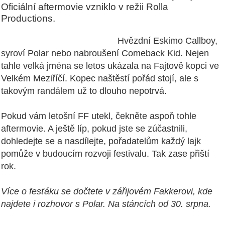
Oficiální aftermovie vzniklo v režii Rolla
Productions.
Hvězdní Eskimo Callboy,
syroví Polar nebo nabroušení Comeback Kid. Nejen
tahle velká jména se letos ukázala na Fajtově kopci ve
Velkém Meziříčí. Kopec naštěstí pořád stojí, ale s
takovým randálem už to dlouho nepotrvá.
Pokud vám letošní FF utekl, čekněte aspoň tohle
aftermovie. A ještě líp, pokud jste se zúčastnili,
dohledejte se a nasdílejte, pořadatelům každý lajk
pomůže v budoucím rozvoji festivalu. Tak zase přiští
rok.
Více o fesťáku se dočtete v zářijovém Fakkerovi, kde
najdete i rozhovor s Polar. Na stáncích od 30. srpna.