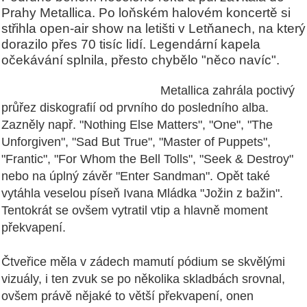
Prahy Metallica. Po loňském halovém koncertě si
střihla open-air show na letišti v Letňanech, na který
dorazilo přes 70 tisíc lidí. Legendární kapela
očekávání splnila, přesto chybělo "něco navíc".
Metallica zahrála poctivý
průřez diskografií od prvního do posledního alba.
Zazněly např. "Nothing Else Matters", "One", "The
Unforgiven", "Sad But True", "Master of Puppets",
"
Frantic", "
For Whom the Bell Tolls", "
Seek & Destroy"
nebo na úplný závěr "
Enter Sandman". Opět také
vytáhla veselou píseň Ivana Mládka "Jožin z bažin".
Tentokrát se ovšem vytratil vtip a hlavně moment
překvapení.
Čtveřice měla v zádech mamutí pódium se skvělými
vizuály, i ten zvuk se po několika skladbách srovnal,
ovšem právě nějaké to větší překvapení, onen