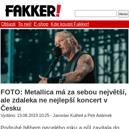
Oblasti
To nej!
E-shop
Kde koupit Fakker!
FOTO: Metallica má za sebou největší,
ale zdaleka ne nejlepší koncert v
Česku
Vydáno: 19.08.2019 10:25 - Jaroslav Kutheil a Petr Adámek
Podruhé během necelého roku a půl zavítala do