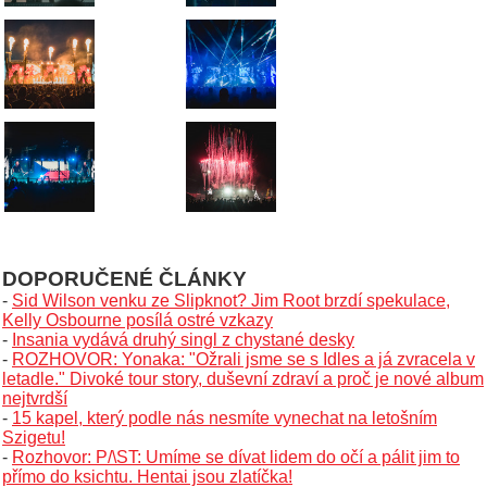
DOPORUČENÉ ČLÁNKY
-
Sid Wilson venku ze Slipknot? Jim Root brzdí spekulace,
Kelly Osbourne posílá ostré vzkazy
-
Insania vydává druhý singl z chystané desky
-
ROZHOVOR: Yonaka: "Ožrali jsme se s Idles a já zvracela v
letadle." Divoké tour story, duševní zdraví a proč je nové album
nejtvrdší
-
15 kapel, který podle nás nesmíte vynechat na letošním
Szigetu!
-
Rozhovor: P/\ST: Umíme se dívat lidem do očí a pálit jim to
přímo do ksichtu. Hentai jsou zlatíčka!