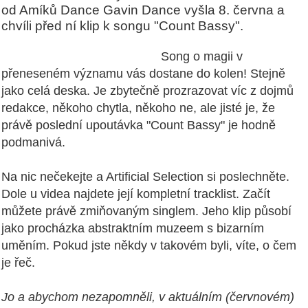
od Amíků Dance Gavin Dance vyšla 8. června a
chvíli před ní klip k songu "Count Bassy".
Song o magii v
přeneseném významu vás dostane do kolen! Stejně
jako celá deska. Je zbytečně prozrazovat víc z dojmů
redakce, někoho chytla, někoho ne, ale jisté je, že
právě poslední upoutávka "Count Bassy" je hodně
podmanivá.
Na nic nečekejte a Artificial Selection si poslechněte.
Dole u videa najdete její kompletní tracklist. Začít
můžete právě zmiňovaným singlem. Jeho klip působí
jako procházka abstraktním muzeem s bizarním
uměním. Pokud jste někdy v takovém byli, víte, o čem
je řeč.
Jo a abychom nezapomněli, v aktuálním (červnovém)