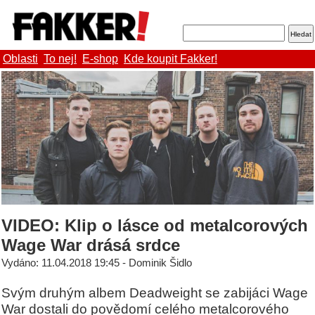
Oblasti
To nej!
E-shop
Kde koupit Fakker!
VIDEO: Klip o lásce od metalcorových
Wage War drásá srdce
Vydáno: 11.04.2018 19:45 - Dominik Šidlo
Svým druhým albem Deadweight se zabijáci Wage
War dostali do povědomí celého metalcorového