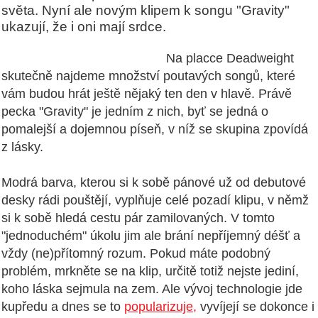
světa. Nyní ale novým klipem k songu "Gravity"
ukazují, že i oni mají srdce.
Na placce Deadweight
skutečně najdeme množství poutavých songů, které
vám budou hrát ještě nějaký ten den v hlavě. Právě
pecka "Gravity" je jedním z nich, byť se jedná o
pomalejší a dojemnou píseň, v níž se skupina zpovídá
z lásky.
Modrá barva, kterou si k sobě pánové už od debutové
desky rádi pouštějí, vyplňuje celé pozadí klipu, v němž
si k sobě hledá cestu pár zamilovaných. V tomto
"jednoduchém" úkolu jim ale brání nepříjemný déšť a
vždy (ne)přítomný rozum. Pokud máte podobný
problém, mrkněte se na klip, určitě totiž nejste jediní,
koho láska sejmula na zem. Ale vývoj technologie jde
kupředu a dnes se to
popularizuje,
vyvíjejí se dokonce i