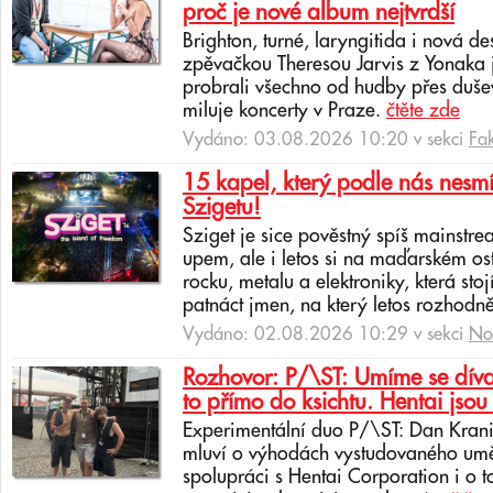
proč je nové album nejtvrdší
Brighton, turné, laryngitida i nová de
zpěvačkou Theresou Jarvis z Yonaka 
probrali všechno od hudby přes dušev
miluje koncerty v Praze.
čtěte zde
Vydáno: 03.08.2026 10:20 v sekci
Fa
15 kapel, který podle nás nesmí
Szigetu!
Sziget je sice pověstný spíš mainstr
upem, ale i letos si na maďarském os
rocku, metalu a elektroniky, která sto
patnáct jmen, na který letos rozhodně
Vydáno: 02.08.2026 10:29 v sekci
No
Rozhovor: P/\ST: Umíme se dívat
to přímo do ksichtu. Hentai jsou 
Experimentální duo P/\ST: Dan Krani
mluví o výhodách vystudovaného uměl
spolupráci s Hentai Corporation i o t