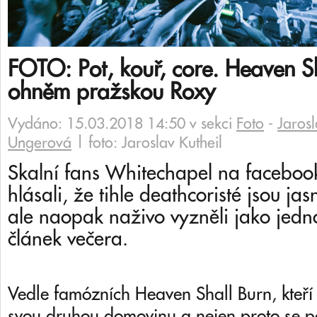
FOTO: Pot, kouř, core. Heaven Sh
ohněm pražskou Roxy
Vydáno: 15.03.2018 14:50 v sekci
Foto
-
Jarosl
Ungerová
| foto: Jaroslav Kutheil
Skalní fans Whitechapel na facebook
hlásali, že tihle deathcoristé jsou ja
ale naopak naživo vyzněli jako jedn
článek večera.
Vedle famózních Heaven Shall Burn, kteří
svou druhou domovinu a nejen proto se p