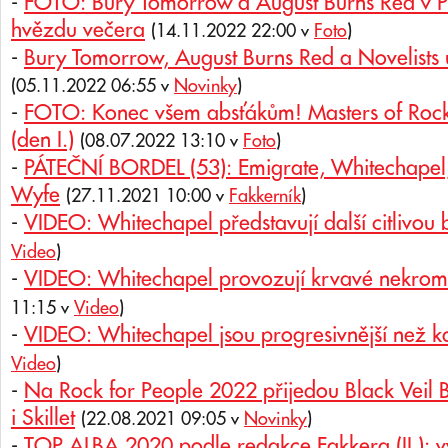
-
FOTO: Bury Tomorrow a August Burns Red v Pr
hvězdu večera
(14.11.2022 22:00 v
Foto
)
-
Bury Tomorrow, August Burns Red a Novelists 
(05.11.2022 06:55 v
Novinky
)
-
FOTO: Konec všem absťákům! Masters of Rock 
(den I.)
(08.07.2022 13:10 v
Foto
)
-
PÁTEČNÍ BORDEL (53): Emigrate, Whitechapel,
Wyfe
(27.11.2021 10:00 v
Fakkerník
)
-
VIDEO: Whitechapel představují další citlivou
Video
)
-
VIDEO: Whitechapel provozují krvavé nekroma
11:15 v
Video
)
-
VIDEO: Whitechapel jsou progresivnější než k
Video
)
-
Na Rock for People 2022 přijedou Black Veil 
i Skillet
(22.08.2021 09:05 v
Novinky
)
-
TOP ALBA 2020 podle redakce Fakkera (II.): 