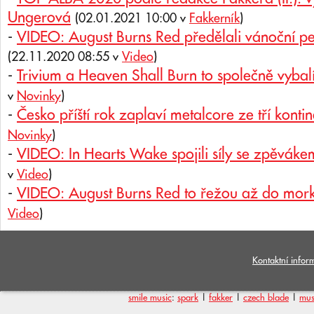
Ungerová
(02.01.2021 10:00 v
Fakkerník
)
-
VIDEO: August Burns Red předělali vánoční p
(22.11.2020 08:55 v
Video
)
-
Trivium a Heaven Shall Burn to společně vybal
v
Novinky
)
-
Česko příští rok zaplaví metalcore ze tří konti
Novinky
)
-
VIDEO: In Hearts Wake spojili síly se zpěváke
v
Video
)
-
VIDEO: August Burns Red to řežou až do mork
Video
)
Kontaktní infor
smile music
:
spark
|
fakker
|
czech blade
|
mus