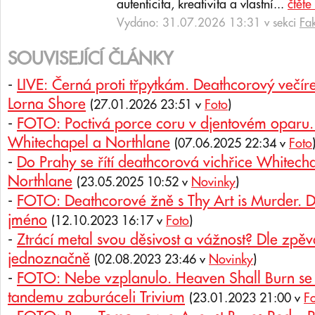
autenticita, kreativita a vlastní...
čtěte
Vydáno: 31.07.2026 13:31 v sekci
Fa
SOUVISEJÍCÍ ČLÁNKY
-
LIVE: Černá proti třpytkám. Deathcorový večír
Lorna Shore
(27.01.2026 23:51 v
Foto
)
-
FOTO: Poctivá porce coru v djentovém oparu. 
Whitechapel a Northlane
(07.06.2025 22:34 v
Foto
-
Do Prahy se řítí deathcorová vichřice Whitecha
Northlane
(23.05.2025 10:52 v
Novinky
)
-
FOTO: Deathcorové žně s Thy Art is Murder. 
jméno
(12.10.2023 16:17 v
Foto
)
-
Ztrácí metal svou děsivost a vážnost? Dle zp
jednoznačně
(02.08.2023 23:46 v
Novinky
)
-
FOTO: Nebe vzplanulo. Heaven Shall Burn se vr
tandemu zaburáceli Trivium
(23.01.2023 21:00 v
F