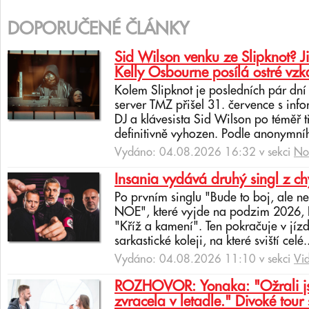
DOPORUČENÉ ČLÁNKY
Sid Wilson venku ze Slipknot? J
Kelly Osbourne posílá ostré vzk
Kolem Slipknot je posledních pár dn
server TMZ přišel 31. července s info
DJ a klávesista Sid Wilson po téměř 
definitivně vyhozen. Podle anonymní
Vydáno: 04.08.2026 16:32 v sekci
No
Insania vydává druhý singl z c
Po prvním singlu "Bude to boj, ale 
NOE", které vyjde na podzim 2026, In
"Kříž a kamení". Ten pokračuje v jíz
sarkastické koleji, na které sviští celé.
Vydáno: 04.08.2026 11:10 v sekci
Vi
ROZHOVOR: Yonaka: "Ožrali jsm
zvracela v letadle." Divoké tour 