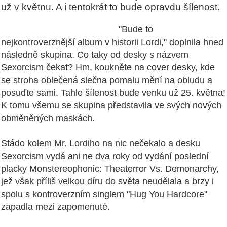
už v květnu. A i tentokrát to bude opravdu šílenost.
"Bude to
nejkontroverznější album v historii Lordi," doplnila hned
následně skupina. Co taky od desky s názvem
Sexorcism čekat? Hm, koukněte na cover desky, kde
se stroha oblečená slečna pomalu mění na obludu a
posuďte sami. Tahle šílenost bude venku už 25. května!
K tomu všemu se skupina představila ve svých nových
obměněných maskách.
Stádo kolem Mr. Lordiho na nic nečekalo a desku
Sexorcism vydá ani ne dva roky od vydání poslední
placky Monstereophonic: Theaterror Vs. Demonarchy,
jež však příliš velkou díru do světa neudělala a brzy i
spolu s kontroverzním singlem "Hug You Hardcore"
zapadla mezi zapomenuté.