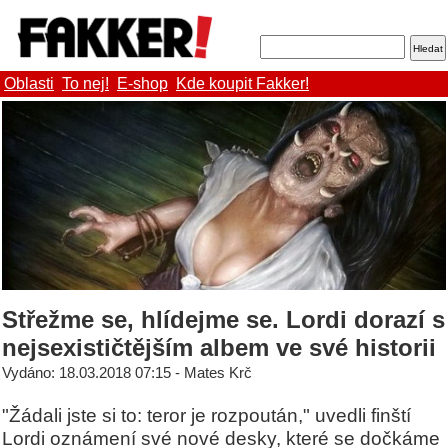
Oblasti
To nej!
E-shop
Kde koupit Fakker!
Střežme se, hlídejme se. Lordi dorazí s
nejsexističtějším albem ve své historii
Vydáno: 18.03.2018 07:15 - Mates Krč
"Žádali jste si to: teror je rozpoután," uvedli finští
Lordi oznámení své nové desky, které se dočkáme