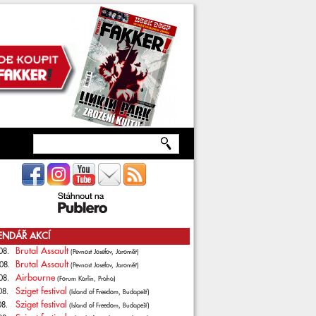
ENDÁŘ AKCÍ
Brutal Assault
08.
(Pevnost Josefov, Jaroměř)
Brutal Assault
08.
(Pevnost Josefov, Jaroměř)
Airbourne
08.
(Forum Karlín, Praha)
Sziget festival
08.
(Island of Freedom, Budapešť)
Sziget festival
08.
(Island of Freedom, Budapešť)