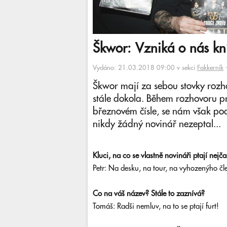
Škwor: Vzniká o nás kní
Vydáno: 21.03.2018 09:00 v sekci
Fakkerník
Škwor mají za sebou stovky rozh
stále dokola. Během rozhovoru pr
březnovém čísle, se nám však poda
nikdy žádný novinář nezeptal...
Kluci, na co se vlastně novináři ptají nejča
Petr: Na desku, na tour, na vyhozenýho čle
Co na váš název? Stále to zaznívá?
Tomáš: Radši nemluv, na to se ptají furt!