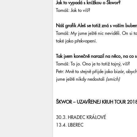
Jak to vypadá s knížkou o Škwor?
Tomáš: Jak to víš?
Náš grafik Aleš se totiž zná s vaším bubení
Tomáš: My jsme ještě nic neviděli. On si 
také jako překvapení.
Tak jsem konečně narazil na něco, na co s
Tomáš: To jo. Ono je to totiž tajný, víš?
Petr: Mně to stejně přijde jako bizár, abyc
jsme ještě nikdy nedostali
(smích)
ŠKWOR – UZAVŘENEJ KRUH TOUR 201
30.3. HRADEC KRÁLOVÉ
13.4. LIBEREC