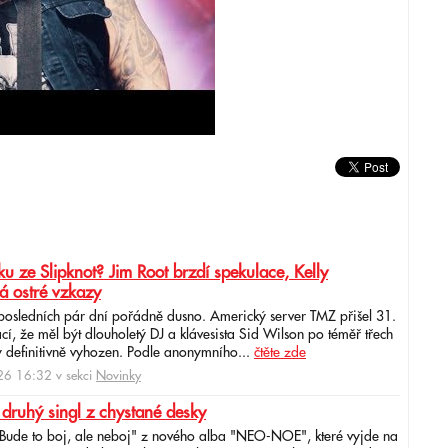
u ze Slipknot? Jim Root brzdí spekulace, Kelly
á ostré vzkazy
 posledních pár dní pořádně dusno. Americký server TMZ přišel 31.
cí, že měl být dlouholetý DJ a klávesista Sid Wilson po téměř třech
 definitivně vyhozen. Podle anonymního...
čtěte zde
6 16:32 v sekci
Novinky
 druhý singl z chystané desky
"Bude to boj, ale neboj" z nového alba "NEO-NOE", které vyjde na