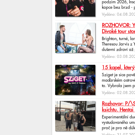
podzim 2026, Insan
kopce bez brzd - po
Vydáno: 04.08.202
ROZHOVOR: Yona
Divoké tour sto
Brighton, turné, l
Theresou Jarvis z
duševní zdraví až 
Vydáno: 03.08.202
15 kapel, který
Sziget je sice pov
maďarském ostrově 
to. Vybrala jsem p
Vydáno: 02.08.202
Rozhovor: P/\ST
ksichtu. Hentai 
Experimentální du
vystudovaného uměl
proč je pro ně důlež