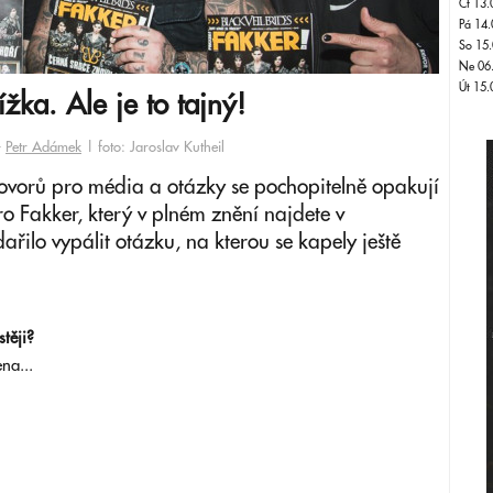
Čt 13.
Pá 14.
So 15.
Ne 06
Út 15.
žka. Ale je to tajný!
-
Petr Adámek
| foto: Jaroslav Kutheil
ovorů pro média a otázky se pochopitelně opakují
o Fakker, který v plném znění najdete v
řilo vypálit otázku, na kterou se kapely ještě
stěji?
na...