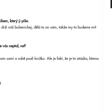
kem, který ji píše.
to drží náš bubenickej, dělá to on sám, takže my to budeme mít
e vás neptal, ne?
hom sami o sobě psali knižku. Ale je fakt, že je to otázka, kterou
8