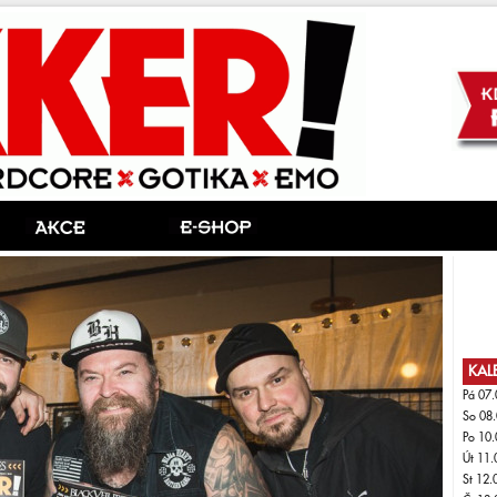
KAL
Pá 07.
So 08.
Po 10.
Út 11.
St 12.