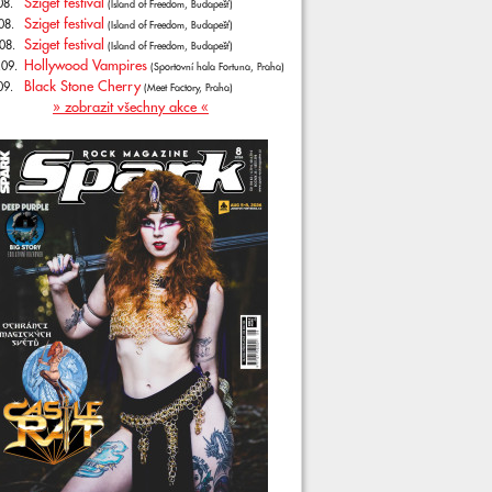
Sziget festival
08.
(Island of Freedom, Budapešť)
Sziget festival
08.
(Island of Freedom, Budapešť)
Sziget festival
08.
(Island of Freedom, Budapešť)
Hollywood Vampires
.09.
(Sportovní hala Fortuna, Praha)
Black Stone Cherry
09.
(Meet Factory, Praha)
» zobrazit všechny akce «