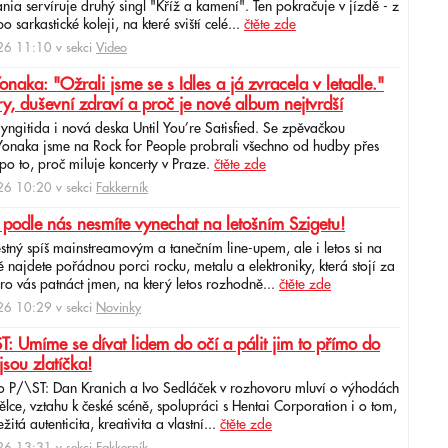
ia servíruje druhý singl "Kříž a kamení". Ten pokračuje v jízdě - z
 sarkastické koleji, na které sviští celé...
čtěte zde
6 11:10 v sekci
Video
ka: "Ožrali jsme se s Idles a já zvracela v letadle."
ry, duševní zdraví a proč je nové album nejtvrdší
aryngitida i nová deska Until You’re Satisfied. Se zpěvačkou
 Yonaka jsme na Rock for People probrali všechno od hudby přes
po to, proč miluje koncerty v Praze.
čtěte zde
6 10:20 v sekci
Fakkerník
 podle nás nesmíte vynechat na letošním Szigetu!
ěstný spíš mainstreamovým a tanečním line-upem, ale i letos si na
najdete pořádnou porci rocku, metalu a elektroniky, která stojí za
ro vás patnáct jmen, na který letos rozhodně...
čtěte zde
6 10:29 v sekci
Novinky
: Umíme se dívat lidem do očí a pálit jim to přímo do
jsou zlatíčka!
o P/\ST: Dan Kranich a Ivo Sedláček v rozhovoru mluví o výhodách
ce, vztahu k české scéně, spolupráci s Hentai Corporation i o tom,
itá autenticita, kreativita a vlastní...
čtěte zde