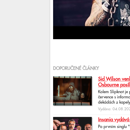
DOPORUČENÉ ČLÁNKY
Sid Wilson venk
Osbourne posíl
Kolem Slipknot je
července s informa
dekádách z kapely
Vydáno: 04.08.202
Insania vydává
Po prvním singlu 