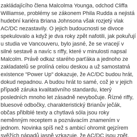
zakládajícího člena Malcolma Younga, odchod Cliffa
Williamse, problémy se zákonem Phila Rudda a nejistá
hudební kariéra Briana Johnsona však rozjetý vlak
AC/DC nezastavily. O jejich budoucnosti se divoce
spekulovalo a když je dva roky zpět nafotili, jak pokuřují
u studia ve Vancouveru, bylo jasné, že se vracejí v
silné sestavě a navíc s riffy, které v minulosti napsal
Malcolm. Právě odkaz starého parťáka a jednoho ze
zakladatelů se prolíná celou deskou a už samostatná
existence "Power Up" dokazuje, že AC/DC budou hrát,
dokud nepadnou. A budou hrát to samé, což je v jejich
případě záruka kvalitativního standardu, který
posledních mnoho let zásadně nevybočuje. Řízné riffy,
bluesové odbočky, charakteristický Brianův ječák,
občas přiblblé texty a chytlavá sóla jsou roky
neměnným receptem a poznávacím znamením v
jednom. Novinka spíš než s ambicí ohromit gejzírem
svěžích nápadů jasně vzkazuje, že AC/DC jsou zpět,