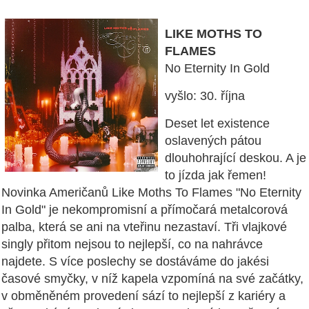
LIKE MOTHS TO
FLAMES
No Eternity In Gold
vyšlo: 30. října
Deset let existence
oslavených pátou
dlouhohrající deskou. A je
to jízda jak řemen!
Novinka Američanů Like Moths To Flames "No Eternity
In Gold" je nekompromisní a přímočará metalcorová
palba, která se ani na vteřinu nezastaví. Tři vlajkové
singly přitom nejsou to nejlepší, co na nahrávce
najdete. S více poslechy se dostáváme do jakési
časové smyčky, v níž kapela vzpomíná na své začátky,
v obměněném provedení sází to nejlepší z kariéry a