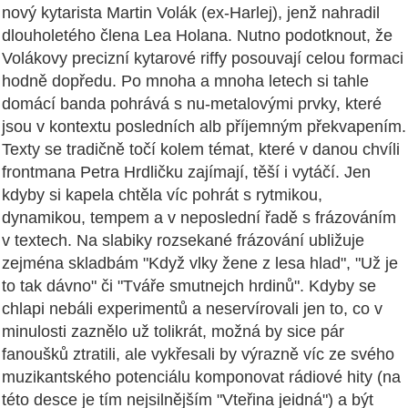
nový kytarista Martin Volák (ex-Harlej), jenž nahradil
dlouholetého člena Lea Holana. Nutno podotknout, že
Volákovy precizní kytarové riffy posouvají celou formaci
hodně dopředu. Po mnoha a mnoha letech si tahle
domácí banda pohrává s nu-metalovými prvky, které
jsou v kontextu posledních alb příjemným překvapením.
Texty se tradičně točí kolem témat, které v danou chvíli
frontmana Petra Hrdličku zajímají, těší i vytáčí. Jen
kdyby si kapela chtěla víc pohrát s rytmikou,
dynamikou, tempem a v neposlední řadě s frázováním
v textech. Na slabiky rozsekané frázování ubližuje
zejména skladbám "Když vlky žene z lesa hlad", "Už je
to tak dávno" či "Tváře smutnejch hrdinů". Kdyby se
chlapi nebáli experimentů a neservírovali jen to, co v
minulosti zaznělo už tolikrát, možná by sice pár
fanoušků ztratili, ale vykřesali by výrazně víc ze svého
muzikantského potenciálu komponovat rádiové hity (na
této desce je tím nejsilnějším "Vteřina jeidná") a být