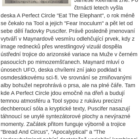
Jamese Keenana žně. Po
čtrnácti letech vyšla
deska A Perfect Circle "Eat The Elephant", o rok méně
se čekalo na Tool a jejich "Fear Inoculum" a pět let od
sebe dělí řadovky Puscifer. Právě posledně jmenovaní
vytváří v Maynardově vesmíru odlehčující prvek, kdy z
image rednecků přes wrestlingový vizuál dospěla
ústřední trojice do arizonské variace na Muže v černém
pasoucích po mimozemšťanech. Maynard mluví o
únosech UFO, deska chvílemi zní jako podklad k
osmdesátkovému sci-fi. Ve srovnání se zmiňovanými
alby bohužel neprohrává o prsa, ale na plné čáře. Tam
kde A Perfect Circle jdou emočně na dřeň a budují
temnou atmosféru a Tool sypou z rukávu precizní
dechberoucí sóla a kryptické texty, Puscifer nasazují
táhnoucí se unylé syntezátorové plochy a nevýrazné
momenty. Začátek přitom funguje výborně a trojice
"Bread And Circus", "Apocalyptical" a "The