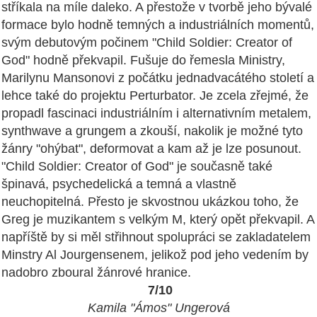
stříkala na míle daleko. A přestože v tvorbě jeho bývalé
formace bylo hodně temných a industriálních momentů,
svým debutovým počinem "Child Soldier: Creator of
God" hodně překvapil. Fušuje do řemesla Ministry,
Marilynu Mansonovi z počátku jednadvacátého století a
lehce také do projektu Perturbator. Je zcela zřejmé, že
propadl fascinaci industriálním i alternativním metalem,
synthwave a grungem a zkouší, nakolik je možné tyto
žánry "ohýbat", deformovat a kam až je lze posunout.
"Child Soldier: Creator of God" je současně také
špinavá, psychedelická a temná a vlastně
neuchopitelná. Přesto je skvostnou ukázkou toho, že
Greg je muzikantem s velkým M, který opět překvapil. A
napříště by si měl střihnout spolupráci se zakladatelem
Minstry Al Jourgensenem, jelikož pod jeho vedením by
nadobro zboural žánrové hranice.
7/10
Kamila "Ámos" Ungerová