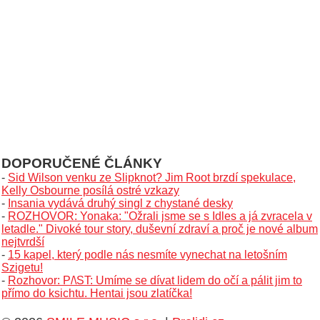
DOPORUČENÉ ČLÁNKY
-
Sid Wilson venku ze Slipknot? Jim Root brzdí spekulace,
Kelly Osbourne posílá ostré vzkazy
-
Insania vydává druhý singl z chystané desky
-
ROZHOVOR: Yonaka: "Ožrali jsme se s Idles a já zvracela v
letadle." Divoké tour story, duševní zdraví a proč je nové album
nejtvrdší
-
15 kapel, který podle nás nesmíte vynechat na letošním
Szigetu!
-
Rozhovor: P/\ST: Umíme se dívat lidem do očí a pálit jim to
přímo do ksichtu. Hentai jsou zlatíčka!