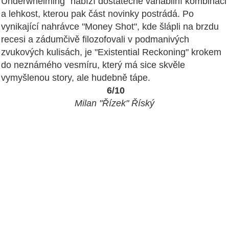
Underwhelming" nabízí dostatečně variabilní kombinaci
a lehkost, kterou pak část novinky postrádá. Po
vynikající nahrávce "Money Shot", kde šlápli na brzdu
recesi a zádumčivě filozofovali v podmanivých
zvukových kulisách, je "Existential Reckoning" krokem
do neznámého vesmíru, který má sice skvěle
vymyšlenou story, ale hudebně tápe.
6/10
Milan "Řízek" Říský