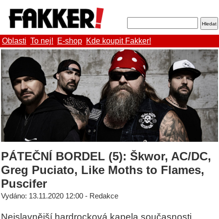
Oblasti
To nej!
E-shop
Kde koupit Fakker!
PÁTEČNÍ BORDEL (5): Škwor, AC/DC,
Greg Puciato, Like Moths to Flames,
Puscifer
Vydáno: 13.11.2020 12:00 - Redakce
Nejslavnější hardrocková kapela současnosti