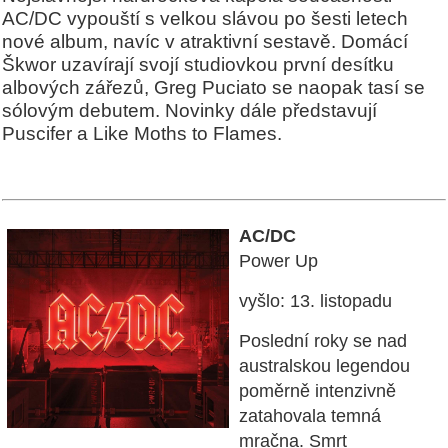
AC/DC vypouští s velkou slávou po šesti letech
nové album, navíc v atraktivní sestavě. Domácí
Škwor uzavírají svojí studiovkou první desítku
albových zářezů, Greg Puciato se naopak tasí se
sólovým debutem. Novinky dále představují
Puscifer a Like Moths to Flames.
AC/DC
Power Up
vyšlo: 13. listopadu
Poslední roky se nad
australskou legendou
poměrně intenzivně
zatahovala temná
mračna. Smrt