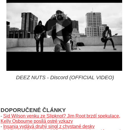
DEEZ NUTS - Discord (OFFICIAL VIDEO)
DOPORUČENÉ ČLÁNKY
-
Sid Wilson venku ze Slipknot? Jim Root brzdí spekulace,
Kelly Osbourne posílá ostré vzkazy
-
Insania vydává druhý singl z chystané desky