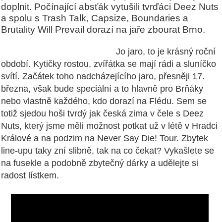
doplnit. Počínající absťák vytušili tvrďáci Deez Nuts
a spolu s Trash Talk, Capsize, Boundaries a
Brutality Will Prevail dorazí na jaře zbourat Brno.
Jo jaro, to je krásný roční
období. Kytičky rostou, zvířátka se mají rádi a sluníčko
svítí. Začátek toho nadcházejícího jaro, přesněji 17.
března, však bude speciální a to hlavně pro Brňáky
nebo vlastně každého, kdo dorazí na Flédu. Sem se
totiž sjedou hoši tvrdý jak česká zima v čele s Deez
Nuts, který jsme měli možnost potkat už v létě v Hradci
Králové a na podzim na Never Say Die! Tour. Zbytek
line-upu taky zní slibně, tak na co čekat? Vykašlete se
na fusekle a podobně zbytečný dárky a udělejte si
radost lístkem.