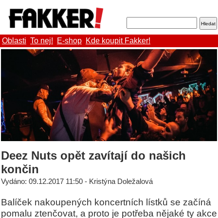
Oblasti
To nej!
E-shop
Kde koupit Fakker!
Deez Nuts opět zavítají do našich
končin
Vydáno: 09.12.2017 11:50 - Kristýna Doležalová
Balíček nakoupených koncertních lístků se začíná
pomalu ztenčovat, a proto je potřeba nějaké ty akce