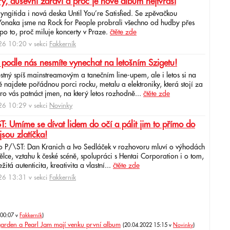
ry, duševní zdraví a proč je nové album nejtvrdší
aryngitida i nová deska Until You’re Satisfied. Se zpěvačkou
 Yonaka jsme na Rock for People probrali všechno od hudby přes
po to, proč miluje koncerty v Praze.
čtěte zde
6 10:20 v sekci
Fakkerník
 podle nás nesmíte vynechat na letošním Szigetu!
ěstný spíš mainstreamovým a tanečním line-upem, ale i letos si na
najdete pořádnou porci rocku, metalu a elektroniky, která stojí za
ro vás patnáct jmen, na který letos rozhodně...
čtěte zde
6 10:29 v sekci
Novinky
: Umíme se dívat lidem do očí a pálit jim to přímo do
jsou zlatíčka!
o P/\ST: Dan Kranich a Ivo Sedláček v rozhovoru mluví o výhodách
ce, vztahu k české scéně, spolupráci s Hentai Corporation i o tom,
itá autenticita, kreativita a vlastní...
čtěte zde
6 13:31 v sekci
Fakkerník
 00:07 v
Fakkerník
)
garden a Pearl Jam mají venku první album
(20.04.2022 15:15 v
Novinky
)