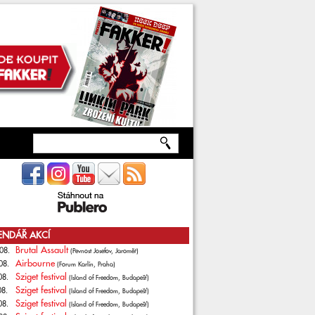
ENDÁŘ AKCÍ
Brutal Assault
08.
(Pevnost Josefov, Jaroměř)
Airbourne
08.
(Forum Karlín, Praha)
Sziget festival
08.
(Island of Freedom, Budapešť)
Sziget festival
08.
(Island of Freedom, Budapešť)
Sziget festival
08.
(Island of Freedom, Budapešť)