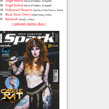
Sziget festival
08.
(Island of Freedom, Budapešť)
Sziget festival
08.
(Island of Freedom, Budapešť)
Hollywood Vampires
.09.
(Sportovní hala Fortuna, Praha)
Black Stone Cherry
09.
(Meet Factory, Praha)
Beartooth
09.
(SaSaZu, Praha)
» zobrazit všechny akce «