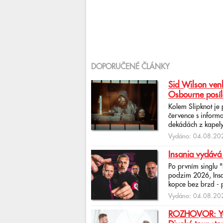
DOPORUČENÉ ČLÁNKY
Sid Wilson venk
Osbourne posíl
Kolem Slipknot je
července s informa
dekádách z kapely
Vydáno: 04.08.202
Insania vydává
Po prvním singlu 
podzim 2026, Insan
kopce bez brzd - po
Vydáno: 04.08.202
ROZHOVOR: Yona