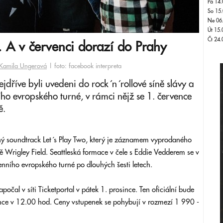
Pá 14.
So 15.
Ne 06
Út 15.
Čt 24.
ve. A v červenci dorazí do Prahy
Kamila Ungerová
| foto: facebook interpreta
jdříve byli uvedeni do rock´n´rollové síně slávy a
ho evropského turné, v rámci nějž se 1. července
ě.
ný soundtrack Let´s Play Two, který je záznamem vyprodaného
ě Wrigley Field. Seattleská formace v čele s Eddie Vedderem se v
enního evropského turné po dlouhých šesti letech.
počal v síti Ticketportal v pátek 1. prosince. Ten oficiální bude
ince v 12.00 hod. Ceny vstupenek se pohybují v rozmezí 1 990 -