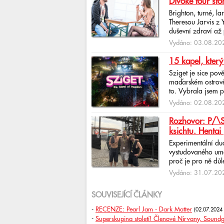
Divoké tour sto
Brighton, turné, l
Theresou Jarvis z
duševní zdraví až 
Vydáno: 03.08.202
15 kapel, který
Sziget je sice pov
maďarském ostrově 
to. Vybrala jsem p
Vydáno: 02.08.202
Rozhovor: P/\ST
ksichtu. Hentai 
Experimentální du
vystudovaného uměl
proč je pro ně důlež
Vydáno: 31.07.202
SOUVISEJÍCÍ ČLÁNKY
-
RECENZE: Pearl Jam - Dark Matter
(02.07.2024
-
Superskupina století! Členové Nirvany, Sound