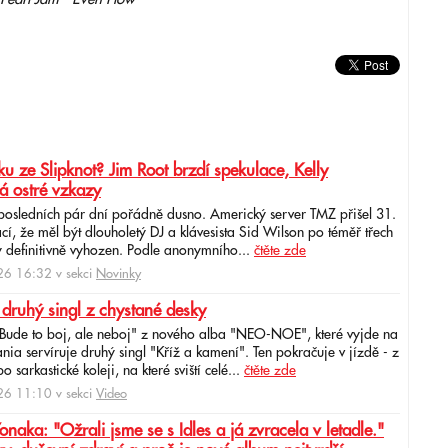
u ze Slipknot? Jim Root brzdí spekulace, Kelly
á ostré vzkazy
 posledních pár dní pořádně dusno. Americký server TMZ přišel 31.
cí, že měl být dlouholetý DJ a klávesista Sid Wilson po téměř třech
 definitivně vyhozen. Podle anonymního...
čtěte zde
6 16:32 v sekci
Novinky
 druhý singl z chystané desky
"Bude to boj, ale neboj" z nového alba "NEO-NOE", které vyjde na
ia servíruje druhý singl "Kříž a kamení". Ten pokračuje v jízdě - z
 sarkastické koleji, na které sviští celé...
čtěte zde
6 11:10 v sekci
Video
ka: "Ožrali jsme se s Idles a já zvracela v letadle."