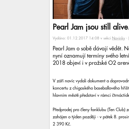
Pearl Jam jsou still ali
Vydáno: 01.12.2017 14:08 v sekci
Novinky
-
Pearl Jam o sobě dávají vědět. Ne
nyní oznamují termíny svého letní
2018 objeví i v pražské O2 aren
V září navíc vydali dokument a doprovod
koncertu z chigaského baseballového hřišt
hlavním městě představí v rámci čtrnáctid
Předprodej pro členy fanklubu (Ten Club) za
zahájen o týden později - v pátek 8. pros
2 390 Kč.