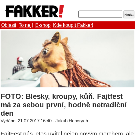
Oblasti
To nej!
E-shop
Kde koupit Fakker!
FOTO: Blesky, kroupy, kůň. Fajtfest
má za sebou první, hodně netradiční
den
Vydáno: 21.07.2017 16:40 - Jakub Hendrych
FajtFest nás letos uvítal nejen novým merchem, ale