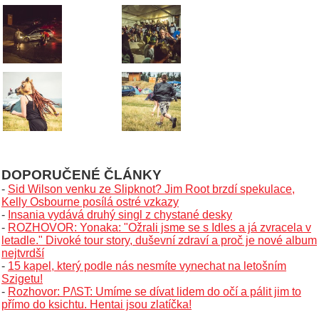
DOPORUČENÉ ČLÁNKY
-
Sid Wilson venku ze Slipknot? Jim Root brzdí spekulace,
Kelly Osbourne posílá ostré vzkazy
-
Insania vydává druhý singl z chystané desky
-
ROZHOVOR: Yonaka: "Ožrali jsme se s Idles a já zvracela v
letadle." Divoké tour story, duševní zdraví a proč je nové album
nejtvrdší
-
15 kapel, který podle nás nesmíte vynechat na letošním
Szigetu!
-
Rozhovor: P/\ST: Umíme se dívat lidem do očí a pálit jim to
přímo do ksichtu. Hentai jsou zlatíčka!