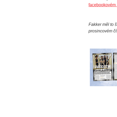
facebookovém 
Fakker měl to š
prosincovém čí