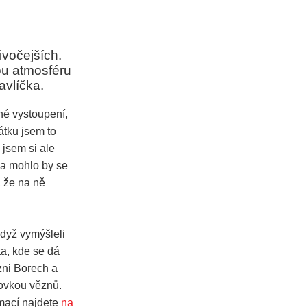
ivočejších.
ou atmosféru
avlíčka.
né vystoupení,
átku jsem to
 jsem si ale
í a mohlo by se
, že na ně
když vymýšleli
ta, kde se dá
zni Borech a
ovkou věznů.
rmací najdete
na