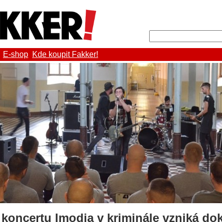
E-shop
Kde koupit Fakker!
koncertu Imodia v kriminále vzniká do