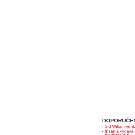
DOPORUČE
-
Sid Wilson venk
-
Insania vydává 