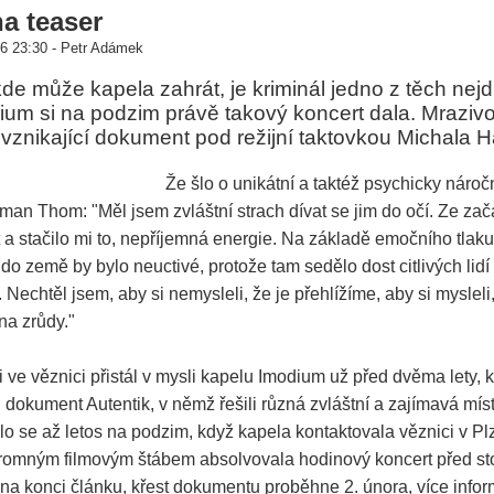
a teaser
6 23:30 - Petr Adámek
kde může kapela zahrát, je kriminál jedno z těch nejd
um si na podzim právě takový koncert dala. Mraziv
 vznikající dokument pod režijní taktovkou Michala H
Že šlo o unikátní a taktéž psychicky nároč
ntman Thom: "Měl jsem zvláštní strach dívat se jim do očí. Ze zač
rát a stačilo mi to, nepříjemná energie. Na základě emočního tlaku
t do země by bylo neuctivé, protože tam sedělo dost citlivých lid
. Nechtěl jsem, aby si nemysleli, že je přehlížíme, aby si mysleli
na zrůdy."
 ve věznici přistál v mysli kapelu Imodium už před dvěma lety, 
ůj dokument Autentik, v němž řešili různá zvláštní a zajímavá mís
ilo se až letos na podzim, když kapela kontaktovala věznici v Pl
romným filmovým štábem absolvovala hodinový koncert před st
na konci článku, křest dokumentu proběhne 2. února, více info