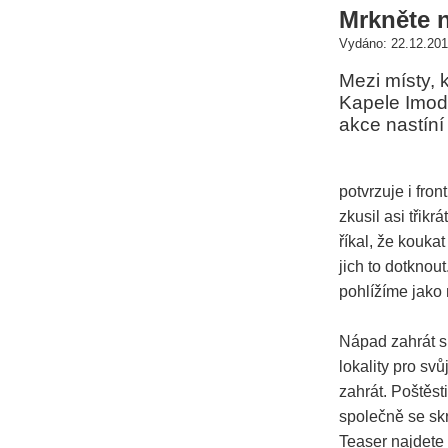
Mrkněte n
Vydáno: 22.12.201
Mezi místy, 
Kapele Imodi
akce nastíní
potvrzuje i fro
zkusil asi třik
říkal, že kouka
jich to dotknout
pohlížíme jako 
Nápad zahrát si
lokality pro sv
zahrát. Poštěst
společně se sk
Teaser najdete 