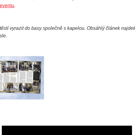
eventu
.
těstí vyrazit do basy společně s kapelou. Obsáhlý článek najdet
sle.