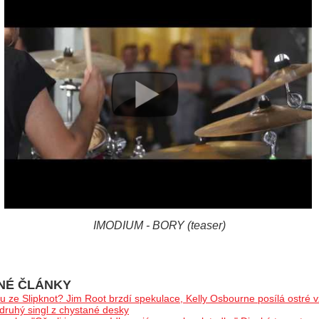
IMODIUM - BORY (teaser)
NÉ ČLÁNKY
u ze Slipknot? Jim Root brzdí spekulace, Kelly Osbourne posílá ostré 
druhý singl z chystané desky