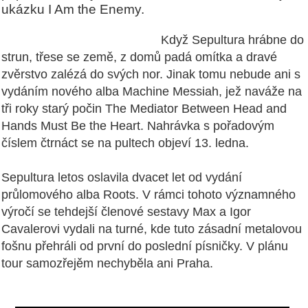
ukázku I Am the Enemy.
Když Sepultura hrábne do
strun, třese se země, z domů padá omítka a dravé
zvěrstvo zalézá do svých nor. Jinak tomu nebude ani s
vydáním nového alba Machine Messiah, jež naváže na
tři roky starý počin The Mediator Between Head and
Hands Must Be the Heart. Nahrávka s pořadovým
číslem čtrnáct se na pultech objeví 13. ledna.
Sepultura letos oslavila dvacet let od vydání
průlomového alba Roots. V rámci tohoto významného
výročí se tehdejší členové sestavy Max a Igor
Cavalerovi vydali na turné, kde tuto zásadní metalovou
fošnu přehráli od první do poslední písničky. V plánu
tour samozřejěm nechyběla ani Praha.