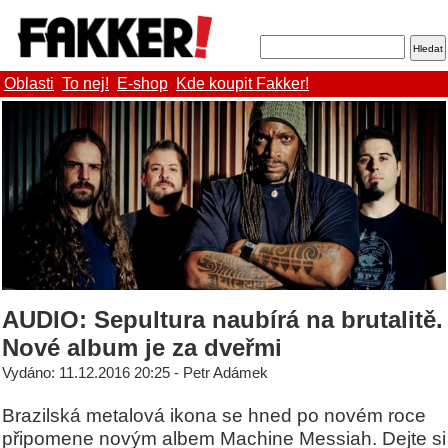
Oblasti
To nej!
E-shop
Kde koupit Fakker!
AUDIO: Sepultura naubírá na brutalitě.
Nové album je za dveřmi
Vydáno: 11.12.2016 20:25 - Petr Adámek
Brazilská metalová ikona se hned po novém roce
připomene novým albem Machine Messiah. Dejte si