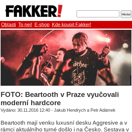
Oblasti
To nej!
E-shop
Kde koupit Fakker!
FOTO: Beartooth v Praze vyučovali
moderní hardcore
Vydáno: 30.11.2016 12:40 - Jakub Hendrych a Petr Adámek
Beartooth mají venku luxusní desku Aggresive a v
rámci aktuálního turné došlo i na Česko. Sestava v