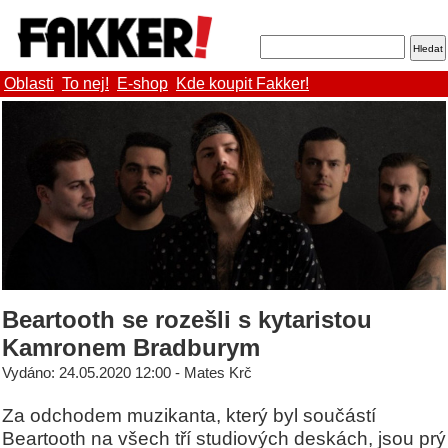
Oblasti
To nej!
E-shop
Kde koupit Fakker!
Beartooth se rozešli s kytaristou
Kamronem Bradburym
Vydáno: 24.05.2020 12:00 - Mates Krč
Za odchodem muzikanta, který byl součástí
Beartooth na všech tří studiových deskách, jsou prý