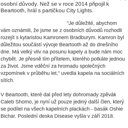
osobní důvody. Než se v roce 2014 připojil k
Beartooth, hrál s partičkou City Lights.
"Je důležité, abychom
vám oznámili, že jsme se z osobních důvodů rozhodli
rozejít s kytaristou Kamronem Bradburym. Kamron byl
důležitou součástí vývoje Beartooth až do dnešního
dne. Má velký vliv na posunu kapely a bude nám moc
chybět. Je přesně tím přítelem, kterého potkáte jednou
za život. Jsme vděční za hromadu společných
vzpomínek v průběhu let," uvedla kapela na sociálních
sítích.
V Beartooth, které dal před lety dohromady zpěvák
Caleb Shomo, je nyní už pouze jediný další člen, který
se podílel na všech kapelních plackách - basák Oshie
Bichar. Poslední deska Disease vyšla v září 2018.