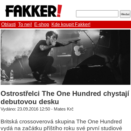
Oblasti
To nej!
E-shop
Kde koupit Fakker!
Ostrostřelci The One Hundred chystají
debutovou desku
Vydáno: 23.09.2016 12:50 - Mates Krč
Britská crossoverová skupina The One Hundred
vydá na začátku příštího roku své první studiové