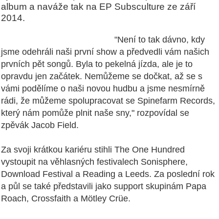
album a naváže tak na EP Subsculture ze září
2014.
"Není to tak dávno, kdy
jsme odehráli naši první show a předvedli vám našich
prvních pět songů. Byla to pekelná jízda, ale je to
opravdu jen začátek. Nemůžeme se dočkat, až se s
vámi podělíme o naši novou hudbu a jsme nesmírně
rádi, že můžeme spolupracovat se Spinefarm Records,
který nám pomůže plnit naše sny," rozpovídal se
zpěvák Jacob Field.
Za svoji krátkou kariéru stihli The One Hundred
vystoupit na věhlasných festivalech Sonisphere,
Download Festival a Reading a Leeds. Za poslední rok
a půl se také představili jako support skupinám Papa
Roach, Crossfaith a Mötley Crüe.