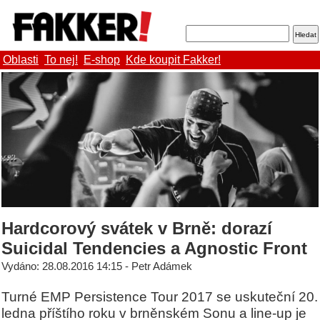
Oblasti
To nej!
E-shop
Kde koupit Fakker!
Hardcorový svátek v Brně: dorazí
Suicidal Tendencies a Agnostic Front
Vydáno: 28.08.2016 14:15 - Petr Adámek
Turné EMP Persistence Tour 2017 se uskuteční 20.
ledna příštího roku v brněnském Sonu a line-up je