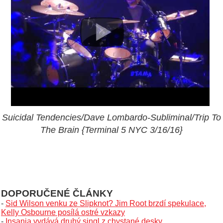
Suicidal Tendencies/Dave Lombardo-Subliminal/Trip To
The Brain {Terminal 5 NYC 3/16/16}
DOPORUČENÉ ČLÁNKY
-
Sid Wilson venku ze Slipknot? Jim Root brzdí spekulace,
Kelly Osbourne posílá ostré vzkazy
-
Insania vydává druhý singl z chystané desky