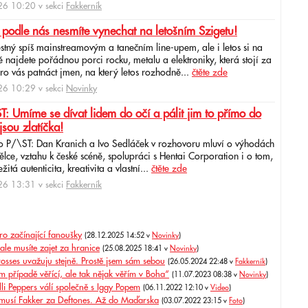
6 10:20 v sekci
Fakkerník
 podle nás nesmíte vynechat na letošním Szigetu!
ěstný spíš mainstreamovým a tanečním line-upem, ale i letos si na
najdete pořádnou porci rocku, metalu a elektroniky, která stojí za
ro vás patnáct jmen, na který letos rozhodně...
čtěte zde
6 10:29 v sekci
Novinky
: Umíme se dívat lidem do očí a pálit jim to přímo do
jsou zlatíčka!
o P/\ST: Dan Kranich a Ivo Sedláček v rozhovoru mluví o výhodách
ce, vztahu k české scéně, spolupráci s Hentai Corporation i o tom,
itá autenticita, kreativita a vlastní...
čtěte zde
6 13:31 v sekci
Fakkerník
ro začínající fanoušky
(28.12.2025 14:52 v
Novinky
)
ale musíte zajet za hranice
(25.08.2025 18:41 v
Novinky
)
ses uvažuju stejně. Prostě jsem sám sebou
(26.05.2024 22:48 v
Fakkerník
)
m případě věřící, ale tak nějak věřím v Boha“
(11.07.2023 08:38 v
Novinky
)
i Peppers válí společně s Iggy Popem
(06.11.2022 12:10 v
Video
)
usí Fakker za Deftones. Až do Maďarska
(03.07.2022 23:15 v
Foto
)