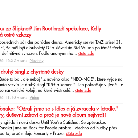
u ze Slipknot? Jim Root brzdí spekulace, Kelly
á ostré vzkazy
 posledních pár dní pořádně dusno. Americký server TMZ přišel 31.
cí, že měl být dlouholetý DJ a klávesista Sid Wilson po téměř třech
 definitivně vyhozen. Podle anonymního...
čtěte zde
6 16:32 v sekci
Novinky
 druhý singl z chystané desky
"Bude to boj, ale neboj" z nového alba "NEO-NOE", které vyjde na
ia servíruje druhý singl "Kříž a kamení". Ten pokračuje v jízdě - z
 sarkastické koleji, na které sviští celé...
čtěte zde
6 11:10 v sekci
Video
ka: "Ožrali jsme se s Idles a já zvracela v letadle."
ry, duševní zdraví a proč je nové album nejtvrdší
aryngitida i nová deska Until You’re Satisfied. Se zpěvačkou
 Yonaka jsme na Rock for People probrali všechno od hudby přes
po to, proč miluje koncerty v Praze.
čtěte zde