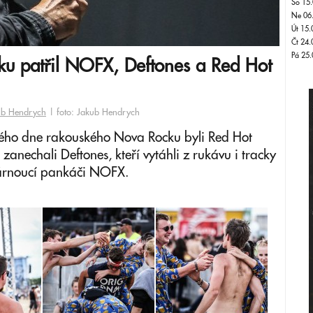
So 15.
Ne 06
Út 15.
Čt 24.
Pá 25.
u patřil NOFX, Deftones a Red Hot
ub Hendrych
| foto: Jakub Hendrych
ného dne rakouského Nova Rocku byli Red Hot
 zanechali Deftones, kteří vytáhli z rukávu i tracky
tárnoucí pankáči NOFX.