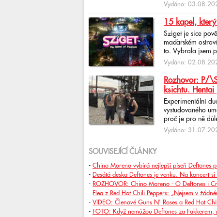
Vydáno: 03.08.202
15 kapel, který
Sziget je sice pov
maďarském ostrově 
to. Vybrala jsem p
Vydáno: 02.08.202
Rozhovor: P/\ST
ksichtu. Hentai 
Experimentální du
vystudovaného uměl
proč je pro ně důlež
Vydáno: 31.07.202
SOUVISEJÍCÍ ČLÁNKY
-
Chino Moreno vybírá nejlepší píseň Deftones p
-
Desátá deska Deftones je venku. Na koncert si 
-
ROZHOVOR: Chino Moreno - O Deftones i Cros
-
Flea z Red Hot Chili Peppers: „Nejsem v žádné
-
VIDEO: Členové Guns N' Roses a Red Hot Chill
-
FOTO: Když nemůžou Deftones za Fakkerem, m