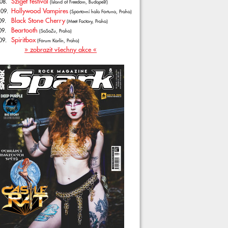
Sziget festival
08.
(Island of Freedom, Budapešť)
Hollywood Vampires
.09.
(Sportovní hala Fortuna, Praha)
Black Stone Cherry
09.
(Meet Factory, Praha)
Beartooth
09.
(SaSaZu, Praha)
Spiritbox
09.
(Forum Karlín, Praha)
» zobrazit všechny akce «