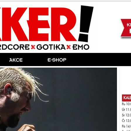
KAL
Po 10.
Út 11.
St 12.
Čt 13.
Pá 14.