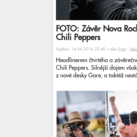
FOTO: Závěr Nova Rock
Chili Peppers
Vydáno: 14.06.2016 23:40 v sekci
Foto
-
Jak
Headlinerem čtvrtého a závěreč
Chili Peppers. Silnější dojem však
z nové desky Gore, a taktéž nes