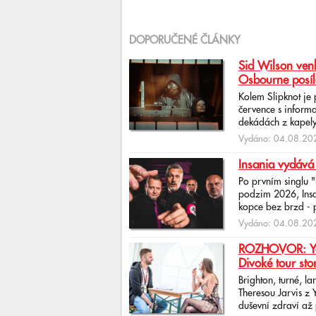
DOPORUČENÉ ČLÁNKY
Sid Wilson venk
Osbourne posíl
Kolem Slipknot je
července s informa
dekádách z kapely
Vydáno: 04.08.202
Insania vydává
Po prvním singlu 
podzim 2026, Insan
kopce bez brzd - po
Vydáno: 04.08.202
ROZHOVOR: Yona
Divoké tour sto
Brighton, turné, l
Theresou Jarvis z
duševní zdraví až 