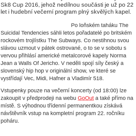
Sk8 Cup 2016, jehož nedílnou součásti je už po 22
let i hudební večerní program plný skvělých kapel.
Po loňském taháku The
Suicidal Tendencies sáhli letos pořadatelé po britském
rockovém trojlístku The Subways. Co nestihnou svou
slávou uzmout v pátek ostrované, o to se v sobotu s
vervou přihlásí americké metalcorové kapely Norma
Jean a Walls Of Jericho. V neděli spojí síly český a
slovenský hip hop v originální show, ve které se
vystřídají Vec, Midi, Hafner a Vladimír 518.
Vstupenky pouze na večerní koncerty (od 18:00) lze
zakoupit v předprodeji na webu
GoOut
a také přímo na
místě. S výhodnou třídenní permanentkou získává
návštěvník vstup na kompletní program 22. ročníku
poháru.