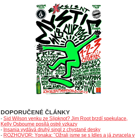
DOPORUČENÉ ČLÁNKY
-
Sid Wilson venku ze Slipknot? Jim Root brzdí spekulace,
Kelly Osbourne posílá ostré vzkazy
-
Insania vydává druhý singl z chystané desky
-
ROZHOVOR: Yonaka: "Ožrali jsme se s Idles a já zvracela v