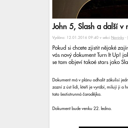
John 5, Slash a další 
Vydáno: 12.01.2016 09:40 v sekci
Novinky
-
Pokud si chcete zjistit nějaké za
vás nový dokument Turn It Up! ja
se tam objeví takoé stars jako Sl
Dokument má v plánu odhalit zákulisí jedn
zazní z úst lidí, kteří je vyrábí, milují ji
tato šestistrunná čarodějka.
Dokument bude venku 22. ledna.