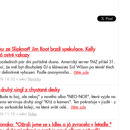
u ze Slipknot? Jim Root brzdí spekulace, Kelly
á ostré vzkazy
 posledních pár dní pořádně dusno. Americký server TMZ přišel 31.
cí, že měl být dlouholetý DJ a klávesista Sid Wilson po téměř třech
 definitivně vyhozen. Podle anonymního...
čtěte zde
6 16:32 v sekci
Novinky
 druhý singl z chystané desky
"Bude to boj, ale neboj" z nového alba "NEO-NOE", které vyjde na
ia servíruje druhý singl "Kříž a kamení". Ten pokračuje v jízdě - z
 sarkastické koleji, na které sviští celé...
čtěte zde
6 11:10 v sekci
Video
ka: "Ožrali jsme se s Idles a já zvracela v letadle."