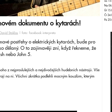
So 15.
Ne 06
Út 15.
Čt 24.
Pá 25.
v novém dokumentu o kytarách!
David Stoklas
| foto: facebook interpreta
jímavé postřehy o elektrických kytarách, bude pro
ko dělaný. O to zajímavěji zní, když řekneme, že
ash nebo John 5.
oho z nejproslulejších a nejdivočejších hudebních nástrojů. Vše
 a hrají na ni. Všichni zkrátka podlehli mocným kouzlům, kterým