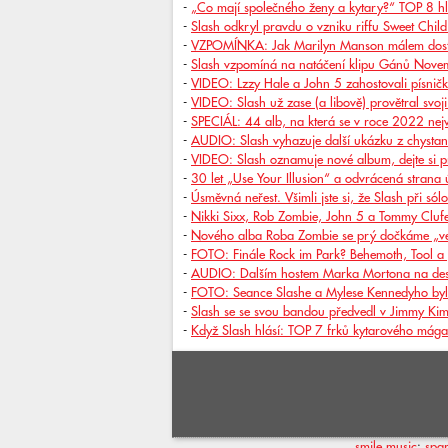
-
„Co mají společného ženy a kytary?“ TOP 8 hl
-
Slash odkryl pravdu o vzniku riffu Sweet Chil
-
VZPOMÍNKA: Jak Marilyn Manson málem dosta
-
Slash vzpomíná na natáčení klipu Gánů Nove
-
VIDEO: Lzzy Hale a John 5 zahostovali písnič
-
VIDEO: Slash už zase (a libově) provětral svoji
-
SPECIÁL: 44 alb, na která se v roce 2022 nejv
-
AUDIO: Slash vyhazuje další ukázku z chystan
-
VIDEO: Slash oznamuje nové album, dejte si p
-
30 let „Use Your Illusion“ a odvrácená stran
-
Úsměvná neřest. Všimli jste si, že Slash při sólo
-
Nikki Sixx, Rob Zombie, John 5 a Tommy Clufe
-
Nového alba Roba Zombie se prý dočkáme „vel
-
FOTO: Finále Rock im Park? Behemoth, Tool a
-
AUDIO: Dalším hostem Marka Mortona na des
-
FOTO: Seance Slashe a Mylese Kennedyho byla
-
Slash se se svou bandou předvedl v Jimmy Kim
-
Když Slash hlásí: TOP 7 frků kytarového mága
smile music
:
spa