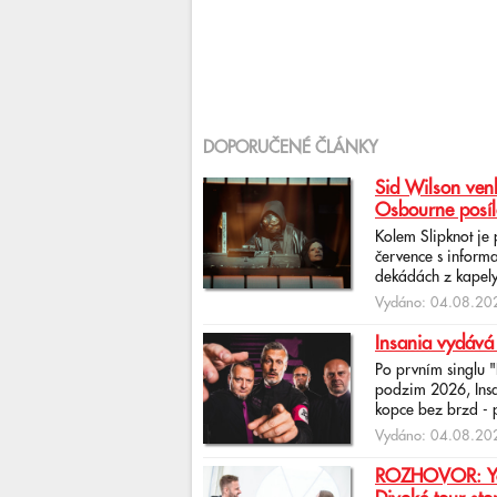
DOPORUČENÉ ČLÁNKY
Sid Wilson venk
Osbourne posíl
Kolem Slipknot je
července s informa
dekádách z kapely
Vydáno: 04.08.202
Insania vydává
Po prvním singlu 
podzim 2026, Insan
kopce bez brzd - po
Vydáno: 04.08.202
ROZHOVOR: Yona