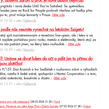
ry, duševní zdraví a proč je nové album nejtvrdší
aryngitida i nová deska Until You’re Satisfied. Se zpěvačkou
 Yonaka jsme na Rock for People probrali všechno od hudby přes
po to, proč miluje koncerty v Praze.
čtěte zde
6 10:20 v sekci
Fakkerník
 podle nás nesmíte vynechat na letošním Szigetu!
ěstný spíš mainstreamovým a tanečním line-upem, ale i letos si na
najdete pořádnou porci rocku, metalu a elektroniky, která stojí za
ro vás patnáct jmen, na který letos rozhodně...
čtěte zde
6 10:29 v sekci
Novinky
: Umíme se dívat lidem do očí a pálit jim to přímo do
jsou zlatíčka!
o P/\ST: Dan Kranich a Ivo Sedláček v rozhovoru mluví o výhodách
ce, vztahu k české scéně, spolupráci s Hentai Corporation i o tom,
itá autenticita, kreativita a vlastní...
čtěte zde
6 13:31 v sekci
Fakkerník
ice pro něj neexistují
(28.05.2026 21:30 v
Foto
)
rů. Hostuje na něm Iggy Pop i Demi Lovato
(27.05.2024 21:38 v
Video
)