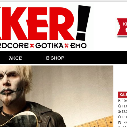
KAL
Po 10.
Út 11.
St 12.
Čt 13.
Pá 14.