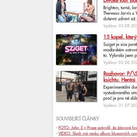
Divoké tour sto
Brighton, turné, l
Theresou Jarvis z
duševní zdraví až 
Vydáno: 03.08.202
15 kapel, který
Sziget je sice pov
maďarském ostrově 
to. Vybrala jsem p
Vydáno: 02.08.202
Rozhovor: P/\ST
ksichtu. Hentai 
Experimentální du
vystudovaného uměl
proč je pro ně důlež
Vydáno: 31.07.202
SOUVISEJÍCÍ ČLÁNKY
-
FOTO: John 5 v Praze potvrdil, že žánrové hran
-
VIDEO: Slash má venku album bluesových cove