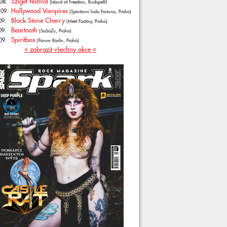
Sziget festival
08.
(Island of Freedom, Budapešť)
Hollywood Vampires
.09.
(Sportovní hala Fortuna, Praha)
Black Stone Cherry
09.
(Meet Factory, Praha)
Beartooth
09.
(SaSaZu, Praha)
Spiritbox
09.
(Forum Karlín, Praha)
» zobrazit všechny akce «