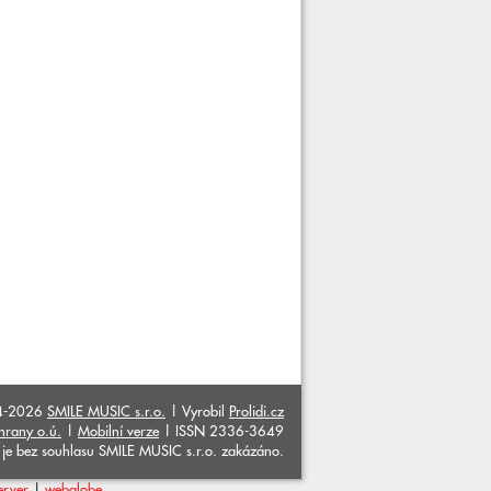
4-2026
SMILE MUSIC s.r.o.
| Vyrobil
Prolidi.cz
hrany o.ú.
|
Mobilní verze
| ISSN 2336-3649
ků je bez souhlasu SMILE MUSIC s.r.o. zakázáno.
erver
|
webglobe