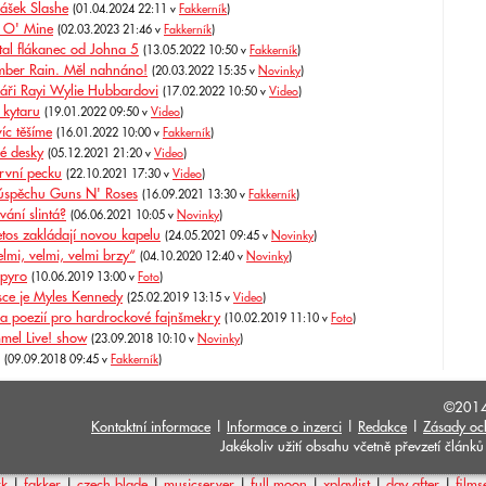
ášek Slashe
(01.04.2024 22:11 v
Fakkerník
)
d O' Mine
(02.03.2023 21:46 v
Fakkerník
)
l flákanec od Johna 5
(13.05.2022 10:50 v
Fakkerník
)
mber Rain. Měl nahnáno!
(20.03.2022 15:35 v
Novinky
)
káři Rayi Wylie Hubbardovi
(17.02.2022 10:50 v
Video
)
 kytaru
(19.01.2022 09:50 v
Video
)
íc těšíme
(16.01.2022 10:00 v
Fakkerník
)
é desky
(05.12.2021 21:20 v
Video
)
rvní pecku
(22.10.2021 17:30 v
Video
)
a úspěchu Guns N' Roses
(16.09.2021 13:30 v
Fakkerník
)
vání slintá?
(06.06.2021 10:05 v
Novinky
)
tos zakládají novou kapelu
(24.05.2021 09:45 v
Novinky
)
mi, velmi, velmi brzy“
(04.10.2020 12:40 v
Novinky
)
 pyro
(10.06.2019 13:00 v
Foto
)
ce je Myles Kennedy
(25.02.2019 13:15 v
Video
)
 poezií pro hardrockové fajnšmekry
(10.02.2019 11:10 v
Foto
)
mel Live! show
(23.09.2018 10:10 v
Novinky
)
(09.09.2018 09:45 v
Fakkerník
)
©201
Kontaktní informace
|
Informace o inzerci
|
Redakce
|
Zásady oc
Jakékoliv užití obsahu včetně převzetí člán
rk
|
fakker
|
czech blade
|
musicserver
|
full moon
|
xplaylist
|
day after
|
films