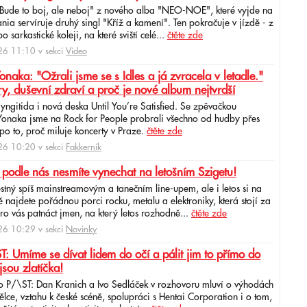
"Bude to boj, ale neboj" z nového alba "NEO-NOE", které vyjde na
ia servíruje druhý singl "Kříž a kamení". Ten pokračuje v jízdě - z
 sarkastické koleji, na které sviští celé...
čtěte zde
6 11:10 v sekci
Video
ka: "Ožrali jsme se s Idles a já zvracela v letadle."
ry, duševní zdraví a proč je nové album nejtvrdší
aryngitida i nová deska Until You’re Satisfied. Se zpěvačkou
 Yonaka jsme na Rock for People probrali všechno od hudby přes
po to, proč miluje koncerty v Praze.
čtěte zde
6 10:20 v sekci
Fakkerník
 podle nás nesmíte vynechat na letošním Szigetu!
ěstný spíš mainstreamovým a tanečním line-upem, ale i letos si na
najdete pořádnou porci rocku, metalu a elektroniky, která stojí za
ro vás patnáct jmen, na který letos rozhodně...
čtěte zde
6 10:29 v sekci
Novinky
: Umíme se dívat lidem do očí a pálit jim to přímo do
jsou zlatíčka!
o P/\ST: Dan Kranich a Ivo Sedláček v rozhovoru mluví o výhodách
ce, vztahu k české scéně, spolupráci s Hentai Corporation i o tom,