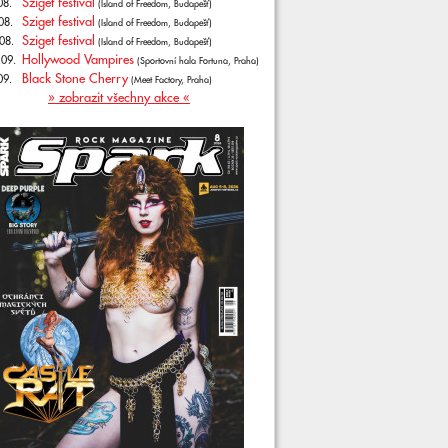
Sziget festival
08.
(Island of Freedom, Budapešť)
Sziget festival
08.
(Island of Freedom, Budapešť)
Sziget festival
08.
(Island of Freedom, Budapešť)
Hollywood Vampires
.09.
(Sportovní hala Fortuna, Praha)
Black Stone Cherry
09.
(Meet Factory, Praha)
» zobrazit všechny akce «