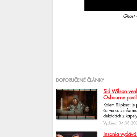
Ghost -
DOPORUČENÉ ČLÁNKY
Sid Wilson venk
Osbourne posíl
Kolem Slipknot je
července s informa
dekádách z kapely
Vydáno: 04.08.202
Insania vydává