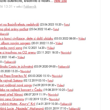
itá autenticita, kreativita a vlastní...
čtěte zde
6 13:31 v sekci
Fakkerník
t na Basinfirefestu nedohráli
(23.06.2023 10:20 v
Foto
)
 na plné arény počkat
(25.04.2022 10:40 v
Foto
)
kkerník
)
 konci civilizace, dejte si další ukázku
(03.03.2022 08:00 v
Video
)
né album novým songem
(20.01.2022 11:55 v
Video
)
 venku nový song
(16.12.2021 14:20 v
Video
)
aze si troufnou na O2 arenu
(23.11.2021 18:55 v
Novinky
)
2.2021 10:40 v
Video
)
10 v
Fakkerník
)
inala Copiu je úchvatná
(03.09.2020 09:00 v
Fakkerník
)
3.05.2020 15:35 v
Novinky
)
má Papa Emeritus IV.
(05.03.2020 15:10 v
Novinky
)
e vzývali Satana
(02.12.2019 03:10 v
Foto
)
ost vydávají nové songy
(14.09.2019 09:30 v
Video
)
eka ne nejlepší koncert v Česku
(19.08.2019 10:25 v
Foto
)
esejí před Vánoci
(08.07.2019 11:19 v
Novinky
)
 nimi cena Grammy
(11.02.2019 12:25 v
Novinky
)
 vybírá Mates „Koury“ Krč
(14.01.2019 10:30 v
Fakkerník
)
ybírá Lucie „Nasieda“ Mařanová
(03.01.2019 17:10 v
Fakkerník
)