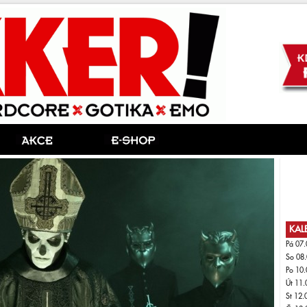
KAL
Pá 07.
So 08.
Po 10.
Út 11.
St 12.