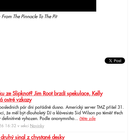
 From The Pinnacle To The Pit
u ze Slipknot? Jim Root brzdí spekulace, Kelly
á ostré vzkazy
 posledních pár dní pořádně dusno. Americký server TMZ přišel 31.
cí, že měl být dlouholetý DJ a klávesista Sid Wilson po téměř třech
 definitivně vyhozen. Podle anonymního...
čtěte zde
6 16:32 v sekci
Novinky
 druhý singl z chystané desky