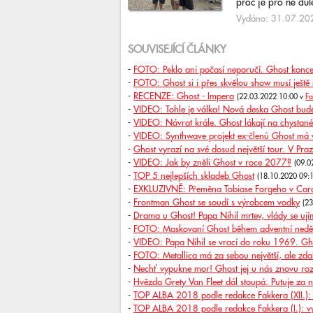
proč je pro ně důlež
Vydáno: 31.07.202
SOUVISEJÍCÍ ČLÁNKY
-
FOTO: Peklo ani počasí neporučí. Ghost koncer
-
FOTO: Ghost si i přes skvělou show musí ještě
-
RECENZE: Ghost - Impera
(22.03.2022 10:00 v
Fa
-
VIDEO: Tohle je válka! Nová deska Ghost bude o
-
VIDEO: Návrat krále. Ghost lákají na chysta
-
VIDEO: Synthwave projekt ex-členů Ghost má
-
Ghost vyrazí na své dosud největší tour. V Pr
-
VIDEO: Jak by zněli Ghost v roce 2077?
(09.0
-
TOP 5 nejlepších skladeb Ghost
(18.10.2020 09:
-
EXKLUZIVNĚ: Přeměna Tobiase Forgeho v Card
-
Frontman Ghost se soudí s výrobcem vodky
(2
-
Drama u Ghost! Papa Nihil mrtev, vlády se ují
-
FOTO: Maskovaní Ghost během adventní neděl
-
VIDEO: Papa Nihil se vrací do roku 1969. Gh
-
FOTO: Metallica má za sebou největší, ale zdal
-
Nechť vypukne mor! Ghost jej u nás znovu roz
-
Hvězda Grety Van Fleet dál stoupá. Putuje za
-
TOP ALBA 2018 podle redakce Fakkera (XII.):
-
TOP ALBA 2018 podle redakce Fakkera (I.): v