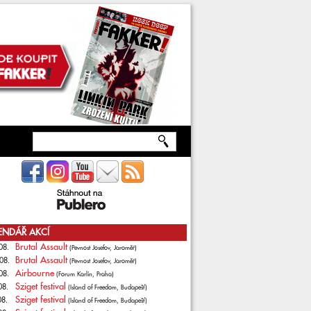
ENDÁŘ AKCÍ
Brutal Assault
08.
(Pevnost Josefov, Jaroměř)
Brutal Assault
08.
(Pevnost Josefov, Jaroměř)
Airbourne
08.
(Forum Karlín, Praha)
Sziget festival
08.
(Island of Freedom, Budapešť)
Sziget festival
08.
(Island of Freedom, Budapešť)