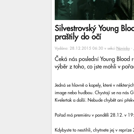
Silvestrovský Young Bloo
praštily do očí
Vydáno: 28.12.2015 06:30 v sekci
Novinky
-
Čeká nás poslední Young Blood ro
výběr z toho, co jste mohli v pořa
Jedná se hlavně o kapely, které v některých
image nebo hudbou. Chystají se na nás Gh
Kvelertak a další. Nebude chybět ani přek
Pořad má premiéru v pondělí 28.12. v 19
Kdybyste to nestihli, chytnete jej v reprí