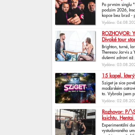
Po prvním singlu 
podzim 2026, Insan
kopce bez brzd - po
Vydáno: 04.08.202
ROZHOVOR: Yona
Divoké tour sto
Brighton, turné, l
Theresou Jarvis z
duševní zdraví až 
Vydáno: 03.08.202
15 kapel, který
Sziget je sice pov
maďarském ostrově 
to. Vybrala jsem p
Vydáno: 02.08.202
Rozhovor: P/\ST
ksichtu. Hentai 
Experimentální du
vystudovaného uměl