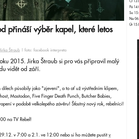
Čt 13.
Pá 14.
So 15.
Ne 06
Út 15.
d přináší výběr kapel, které letos
Jirka Štraub
| foto: facebook interpreta
ku 2015. Jirka Štraub si pro vás připravil malý
du vidět od září.
 dílech působily jako "zjevení", a to ať už výstředním klipem,
ost, Mastodon, Five Finger Death Punch, Butcher Babies,
vapení v podobě velkolepého závěru! Šťastný nový rok, rebelníci!
:00 na TV Rebel!
ze 29.12. v 7:00 a 2.1. ve 12:00 nebo si ho můžete pustit
v