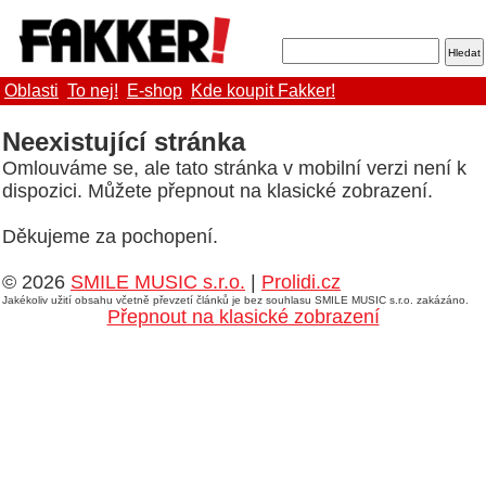
Oblasti
To nej!
E-shop
Kde koupit Fakker!
Neexistující stránka
Omlouváme se, ale tato stránka v mobilní verzi není k
dispozici. Můžete přepnout na klasické zobrazení.
Děkujeme za pochopení.
© 2026
SMILE MUSIC s.r.o.
|
Prolidi.cz
Jakékoliv užití obsahu včetně převzetí článků je bez souhlasu SMILE MUSIC s.r.o. zakázáno.
Přepnout na klasické zobrazení