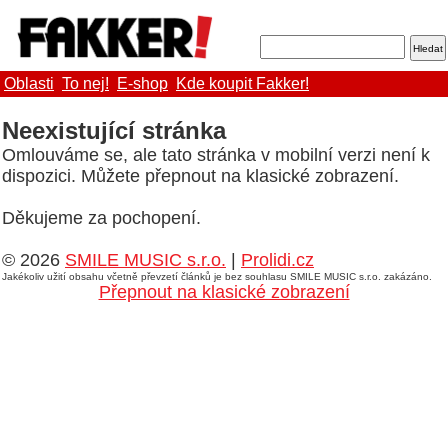
Oblasti
To nej!
E-shop
Kde koupit Fakker!
Neexistující stránka
Omlouváme se, ale tato stránka v mobilní verzi není k
dispozici. Můžete přepnout na klasické zobrazení.
Děkujeme za pochopení.
© 2026
SMILE MUSIC s.r.o.
|
Prolidi.cz
Jakékoliv užití obsahu včetně převzetí článků je bez souhlasu SMILE MUSIC s.r.o. zakázáno.
Přepnout na klasické zobrazení