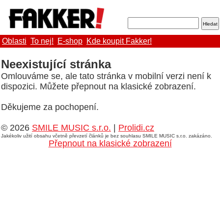
Oblasti
To nej!
E-shop
Kde koupit Fakker!
Neexistující stránka
Omlouváme se, ale tato stránka v mobilní verzi není k
dispozici. Můžete přepnout na klasické zobrazení.
Děkujeme za pochopení.
© 2026
SMILE MUSIC s.r.o.
|
Prolidi.cz
Jakékoliv užití obsahu včetně převzetí článků je bez souhlasu SMILE MUSIC s.r.o. zakázáno.
Přepnout na klasické zobrazení