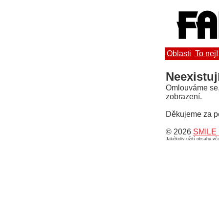
Oblasti
To nej!
Neexistuj
Omlouváme se, a
zobrazení.
Děkujeme za p
© 2026
SMILE 
Jakékoliv užití obsahu v