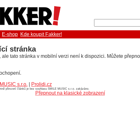
E-shop
Kde koupit Fakker!
ící stránka
le tato stránka v mobilní verzi není k dispozici. Můžete přepno
ochopení.
MUSIC s.r.o.
|
Prolidi.cz
četně převzetí článků je bez souhlasu SMILE MUSIC s.r.o. zakázáno.
Přepnout na klasické zobrazení