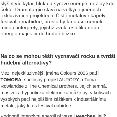
slyšet víc kytar, hluku a syrové energie, než by kdo
čekal. Dramaturgie staví na velkých jménech i
exkluzivních projektech. Čistě metalové kapely
festival nenabídne, přesto by fanoušci neměli
minout interprety, jejichž zvuk, estetika nebo
energie mají k tvrdé hudbě blízko.
Na co se mohou těšit vyznavači rocku a tvrdší
hudební alternativy?
Mezi nejexkluzivnější jména Colours 2026 patří
TOMORA
, společný projekt AURORY a Toma
Rowlandse z The Chemical Brothers. Jejich temná,
masivní a hypnotická elektronika může být v kulisách
vysokých pecí nejbližším zážitkem k industriálnímu
metalu, jaký letos festival nabídne.
Podobně intenzivní energii přiveze i
Peaches
, jejíž