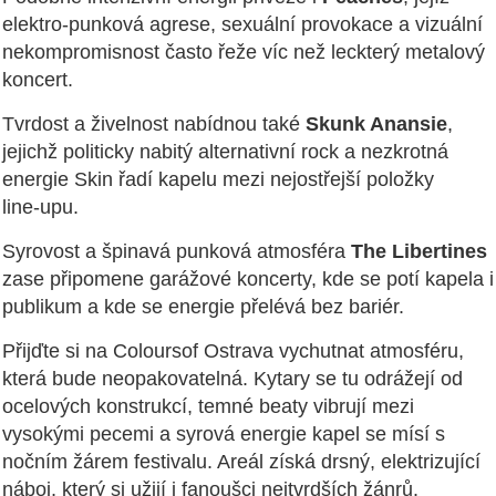
elektro‑punková agrese, sexuální provokace a vizuální
nekompromisnost často řeže víc než leckterý metalový
koncert.
Tvrdost a živelnost nabídnou také
Skunk Anansie
,
jejichž politicky nabitý alternativní rock a nezkrotná
energie Skin řadí kapelu mezi nejostřejší položky
line‑upu.
Syrovost a špinavá punková atmosféra
The Libertines
zase připomene garážové koncerty, kde se potí kapela i
publikum a kde se energie přelévá bez bariér.
Přijďte si na Coloursof Ostrava vychutnat atmosféru,
která bude neopakovatelná. Kytary se tu odrážejí od
ocelových konstrukcí, temné beaty vibrují mezi
vysokými pecemi a syrová energie kapel se mísí s
nočním žárem festivalu. Areál získá drsný, elektrizující
náboj, který si užijí i fanoušci nejtvrdších žánrů.