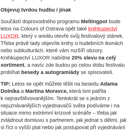
Objevuj tvrdou hudbu i jinak
Součástí doprovodného programu
Meltingpot
bude
letos na Colours of Ostrava opět také
knihkupectví
LUXOR
, který v areálu otevře svůj festivalový stánek.
Třeba právě tady objevíte knihy o hudebních ikonách
nebo subkulturách, které vám rozšíří obzory.
Knihkupectví LUXOR nabídne
20% slevu na celý
sortiment
, a navíc zde budou po celou dobu festivalu
probíhat
besedy a autogramiády
se spisovateli.
TIP:
Letos se opět můžete těšit na besedu
Adama
Dolníka
a
Martina Moravce,
která loni patřila
k nejnavštěvovanějším. Tentokrát se s jedním z
nejuznávanějších vyjednavačů světa podíváme i na
situace mimo extrémní krizové scénáře – třeba jak
zvládnout domluvu s partnerem, jak jednat s dětmi, jak
si říct o vyšší plat nebo jak postupovat při vyjednávání