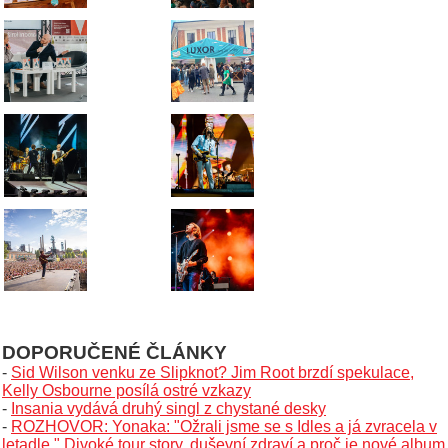
DOPORUČENÉ ČLÁNKY
-
Sid Wilson venku ze Slipknot? Jim Root brzdí spekulace,
Kelly Osbourne posílá ostré vzkazy
-
Insania vydává druhý singl z chystané desky
-
ROZHOVOR: Yonaka: "Ožrali jsme se s Idles a já zvracela v
letadle." Divoké tour story, duševní zdraví a proč je nové album